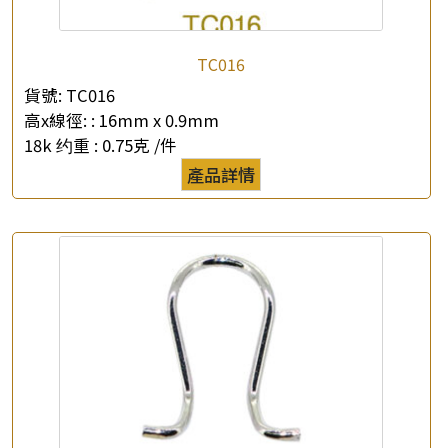
TC016
貨號:
TC016
高x線徑: :
16mm x 0.9mm
18k 约重 :
0.75克 /件
產品詳情
×
產品查詢
*
你的名字