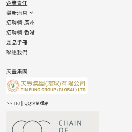
企業責任
首飾配件
珠仔鏈
鑲口類
镶口链
耳環類配件
最新消息
首飾系列
管狀網鏈
鏈類配件
四爪頭系列
卷迫系列
最新消息
招聘欄-廣州
貴金屬原料
十字車花鏈系列
其他類配件
六爪頭系列
手镯系列
螺絲迫系列
動感車花吊墜
公益活動
(6)
招聘欄-香港
記憶金屬系列
十字閃O鏈系列
珠類配件
車花片
戒指系列
千足金
梅花迫系列
調節珠系列
珠盤系列
各項證書
(2)
十字錘打鏈系列
動感車花片
空心耳環
記憶戒指
平臺迫系列
生圈扣系列
袖口鈕系列
無孔光身珠
產品手冊
相片集
(9)
側身車花鏈系列
鑲口戒指
空心车花管首饰链
拉簧珠珠手鏈
綫拍系列
龍蝦扣系列
焊片及鐳射綫
空心光身珠
展覽會資訊
(19)
聯絡我們
側身鏈系列
鑲口手鏈系列
空心手鐲系列
記憶鈦手鐲
美拍系列
鴨俐制系列
空心車花管
無孔批花珠
最新產品資訊
(14)
肖邦鏈系列
牛仔鏈
耳針系列
字印牌系列
其他
空心批花珠
產品發明及專利
(9)
雙十字鏈系列
耳環扣系列
字母吊墜
天豐集團
水波鏈系列
耳綫/耳鈎系列
相盒吊墜
蛇骨鏈系列
耳環爪頭
項鏈吊墜
鏈尾系列
耳環
生肖吊墜
盒子鏈系列
管扣系列
>> TFJ || QQ企業郵箱
嘴唇鏈系列
星座吊墜
竹節鏈系列
水泡扣
S車花鏈系列
珠扣
珍珠鏈系列