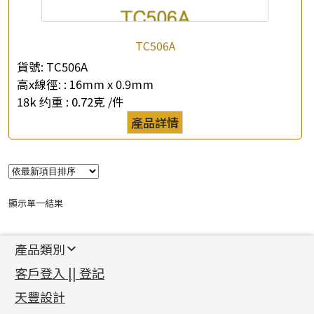
公司名稱
TC506A
*
e-mail
貨號:
TC506A
高x線徑: :
16mm x 0.9mm
*
聯絡電話
18k 约重 :
0.72克 /件
產品詳情
查詢以下產品
顯示單一結果
產品類別
新產品
客戶登入 || 登記
足金系列
天豐設計
機織鏈系列
足金配件