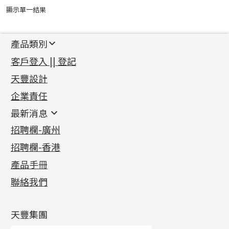
顯示單一結果
產品類別
新產品
客戶登入 || 登記
足金系列
天豐設計
機織鏈系列
足金配件
企業責任
首飾配件
珠仔鏈
鑲口類
镶口链
耳環類配件
最新消息
首飾系列
管狀網鏈
鏈類配件
四爪頭系列
卷迫系列
最新消息
招聘欄-廣州
貴金屬原料
十字車花鏈系列
其他類配件
六爪頭系列
手镯系列
螺絲迫系列
動感車花吊墜
公益活動
(6)
招聘欄-香港
記憶金屬系列
十字閃O鏈系列
珠類配件
車花片
戒指系列
千足金
梅花迫系列
調節珠系列
珠盤系列
各項證書
(2)
十字錘打鏈系列
動感車花片
空心耳環
記憶戒指
平臺迫系列
生圈扣系列
袖口鈕系列
無孔光身珠
產品手冊
相片集
(9)
側身車花鏈系列
鑲口戒指
空心车花管首饰链
拉簧珠珠手鏈
綫拍系列
龍蝦扣系列
焊片及鐳射綫
空心光身珠
展覽會資訊
(19)
聯絡我們
側身鏈系列
鑲口手鏈系列
空心手鐲系列
記憶鈦手鐲
美拍系列
鴨俐制系列
空心車花管
無孔批花珠
最新產品資訊
(14)
肖邦鏈系列
牛仔鏈
耳針系列
字印牌系列
其他
空心批花珠
產品發明及專利
(9)
雙十字鏈系列
耳環扣系列
字母吊墜
天豐集團
水波鏈系列
耳綫/耳鈎系列
相盒吊墜