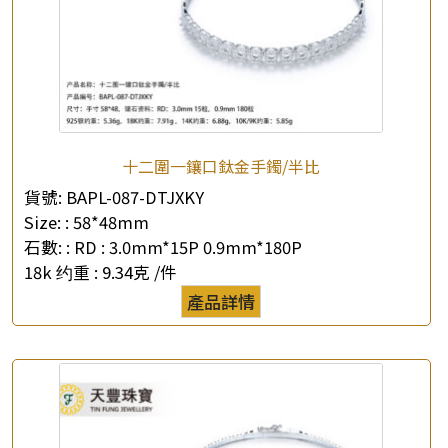
×
產品查詢
*
你的名字
公司名稱
十二圍一鑲口鈦金手鐲/半比
*
e-mail
貨號:
BAPL-087-DTJXKY
Size: :
58*48mm
*
聯絡電話
石數: :
RD : 3.0mm*15P 0.9mm*180P
18k 约重 :
9.34克 /件
查詢以下產品
產品詳情