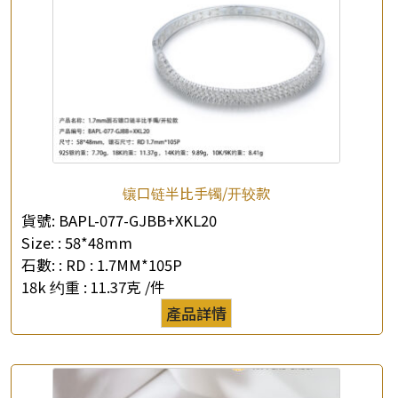
镶口链半比手镯/开较款
貨號:
BAPL-077-GJBB+XKL20
Size: :
58*48mm
石數: :
RD : 1.7MM*105P
18k 约重 :
11.37克 /件
產品詳情