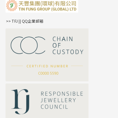
蛇骨鏈系列
耳環爪頭
項鏈吊墜
鏈尾系列
耳環
生肖吊墜
盒子鏈系列
管扣系列
>> TFJ || QQ企業郵箱
嘴唇鏈系列
星座吊墜
竹節鏈系列
水泡扣
S車花鏈系列
珠扣
珍珠鏈系列
坦克鏈系列
滿天星鏈系列
*
你的名字
刀片鏈系列
方假繩鏈系列
公司名稱
心心鏈系列
*
e-mail
*
聯絡電話