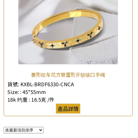
菱形纹车花方管蛋形开较镶口手镯
貨號:
KXBL-BRDF6330-CNCA
Size: :
45*55mm
18k 约重 :
16.5克 /件
產品詳情