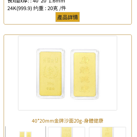
長x闊x厚: :
40*20*1.6mm
24K(999.9) 约重 :
20克 /件
產品詳情
40*20mm金牌沙面20g-身體健康