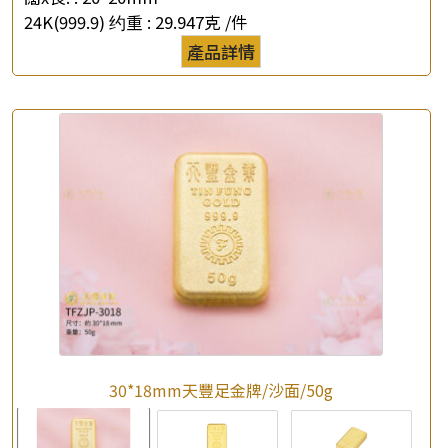
24K(999.9) 约重 :
29.947克 /件
產品詳情
30*18mm天豐足金牌/沙面/50g