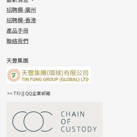
首飾系列
管狀網鏈
鏈類配件
四爪頭系列
卷迫系列
最新消息
招聘欄-廣州
貴金屬原料
十字車花鏈系列
其他類配件
六爪頭系列
手镯系列
螺絲迫系列
動感車花吊墜
公益活動
(6)
招聘欄-香港
記憶金屬系列
十字閃O鏈系列
珠類配件
車花片
戒指系列
千足金
梅花迫系列
調節珠系列
珠盤系列
各項證書
(2)
十字錘打鏈系列
動感車花片
空心耳環
記憶戒指
平臺迫系列
生圈扣系列
袖口鈕系列
無孔光身珠
產品手冊
相片集
(9)
側身車花鏈系列
鑲口戒指
空心车花管首饰链
拉簧珠珠手鏈
綫拍系列
龍蝦扣系列
焊片及鐳射綫
空心光身珠
展覽會資訊
(19)
聯絡我們
側身鏈系列
鑲口手鏈系列
空心手鐲系列
記憶鈦手鐲
美拍系列
鴨俐制系列
空心車花管
無孔批花珠
最新產品資訊
(14)
肖邦鏈系列
牛仔鏈
耳針系列
字印牌系列
其他
空心批花珠
產品發明及專利
(9)
雙十字鏈系列
耳環扣系列
字母吊墜
天豐集團
水波鏈系列
耳綫/耳鈎系列
相盒吊墜
蛇骨鏈系列
耳環爪頭
項鏈吊墜
鏈尾系列
耳環
生肖吊墜
盒子鏈系列
管扣系列
>> TFJ || QQ企業郵箱
嘴唇鏈系列
星座吊墜
竹節鏈系列
水泡扣
S車花鏈系列
珠扣
珍珠鏈系列
坦克鏈系列
滿天星鏈系列
*
你的名字