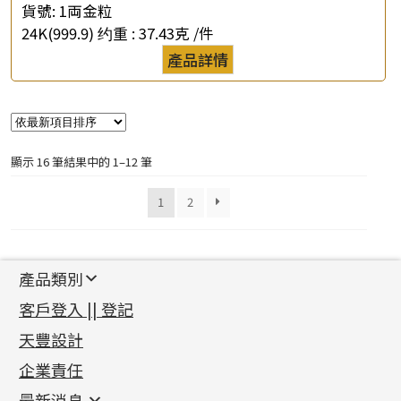
貨號:
1両金粒
24K(999.9) 约重 :
37.43克 /件
產品詳情
顯示 16 筆結果中的 1–12 筆
1
2
產品類別
新產品
客戶登入 || 登記
足金系列
天豐設計
機織鏈系列
足金配件
企業責任
首飾配件
珠仔鏈
鑲口類
镶口链
耳環類配件
最新消息