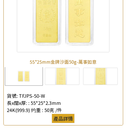
55*25mm金牌沙面50g-萬事如意
貨號:
TFJPS-50-W
長x闊x厚: :
55*25*2.3mm
24K(999.9) 约重 :
50克 /件
產品詳情