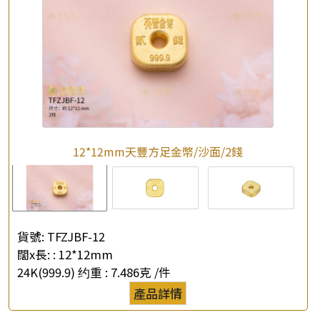
公司名稱
*
e-mail
*
聯絡電話
查詢以下產品
12*12mm天豐方足金幣/沙面/2錢
貨號:
TFZJBF-12
闊x長: :
12*12mm
24K(999.9) 约重 :
7.486克 /件
產品詳情