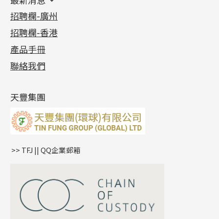
最新消息
首飾系列
管狀網鏈
鏈類配件
四爪頭系列
卷迫系列
最新消息
招聘欄-廣州
貴金屬原料
十字車花鏈系列
其他類配件
六爪頭系列
手镯系列
螺絲迫系列
動感車花吊墜
公益活動
(6)
招聘欄-香港
記憶金屬系列
十字閃O鏈系列
珠類配件
車花片
戒指系列
千足金
梅花迫系列
調節珠系列
珠盤系列
各項證書
(2)
十字錘打鏈系列
動感車花片
空心耳環
記憶戒指
平臺迫系列
生圈扣系列
袖口鈕系列
無孔光身珠
產品手冊
相片集
(9)
側身車花鏈系列
鑲口戒指
空心车花管首饰链
拉簧珠珠手鏈
綫拍系列
龍蝦扣系列
焊片及鐳射綫
空心光身珠
展覽會資訊
(19)
聯絡我們
側身鏈系列
鑲口手鏈系列
空心手鐲系列
記憶鈦手鐲
美拍系列
鴨俐制系列
空心車花管
無孔批花珠
最新產品資訊
(14)
肖邦鏈系列
牛仔鏈
耳針系列
字印牌系列
其他
空心批花珠
產品發明及專利
(9)
雙十字鏈系列
耳環扣系列
字母吊墜
天豐集團
水波鏈系列
耳綫/耳鈎系列
相盒吊墜
蛇骨鏈系列
耳環爪頭
項鏈吊墜
鏈尾系列
耳環
生肖吊墜
盒子鏈系列
管扣系列
>> TFJ || QQ企業郵箱
嘴唇鏈系列
星座吊墜
竹節鏈系列
水泡扣
S車花鏈系列
珠扣
珍珠鏈系列
坦克鏈系列
滿天星鏈系列
*
你的名字