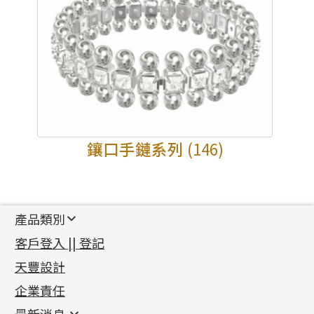
鑲口手鏈系列
(146)
產品類別
新產品
客戶登入 || 登記
足金系列
天豐設計
機織鏈系列
足金配件
企業責任
首飾配件
珠仔鏈
鑲口類
镶口链
耳環類配件