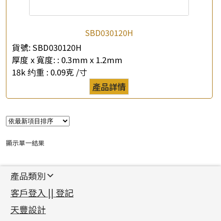
SBD030120H
貨號:
SBD030120H
厚度 x 寬度: :
0.3mm x 1.2mm
18k 约重 :
0.09克 /寸
產品詳情
顯示單一結果
產品類別
新產品
客戶登入 || 登記
足金系列
天豐設計
機織鏈系列
足金配件