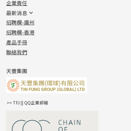
企業責任
首飾配件
珠仔鏈
鑲口類
镶口链
耳環類配件
最新消息
首飾系列
管狀網鏈
鏈類配件
四爪頭系列
卷迫系列
最新消息
招聘欄-廣州
貴金屬原料
十字車花鏈系列
其他類配件
六爪頭系列
手镯系列
螺絲迫系列
動感車花吊墜
公益活動
(6)
招聘欄-香港
記憶金屬系列
十字閃O鏈系列
珠類配件
車花片
戒指系列
千足金
梅花迫系列
調節珠系列
珠盤系列
各項證書
(2)
十字錘打鏈系列
動感車花片
空心耳環
記憶戒指
平臺迫系列
生圈扣系列
袖口鈕系列
無孔光身珠
產品手冊
相片集
(9)
側身車花鏈系列
鑲口戒指
空心车花管首饰链
拉簧珠珠手鏈
綫拍系列
龍蝦扣系列
焊片及鐳射綫
空心光身珠
展覽會資訊
(19)
聯絡我們
側身鏈系列
鑲口手鏈系列
空心手鐲系列
記憶鈦手鐲
美拍系列
鴨俐制系列
空心車花管
無孔批花珠
最新產品資訊
(14)
肖邦鏈系列
牛仔鏈
耳針系列
字印牌系列
其他
空心批花珠
產品發明及專利
(9)
雙十字鏈系列
耳環扣系列
字母吊墜
天豐集團
水波鏈系列
耳綫/耳鈎系列
相盒吊墜
蛇骨鏈系列
耳環爪頭
項鏈吊墜
鏈尾系列
耳環
生肖吊墜
盒子鏈系列
管扣系列
>> TFJ || QQ企業郵箱
嘴唇鏈系列
星座吊墜
竹節鏈系列
水泡扣
S車花鏈系列
珠扣
珍珠鏈系列