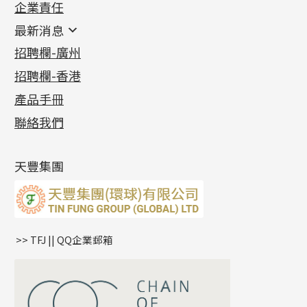
企業責任
首飾配件
珠仔鏈
鑲口類
镶口链
耳環類配件
最新消息
首飾系列
管狀網鏈
鏈類配件
四爪頭系列
卷迫系列
最新消息
招聘欄-廣州
貴金屬原料
十字車花鏈系列
其他類配件
六爪頭系列
手镯系列
螺絲迫系列
動感車花吊墜
公益活動
(6)
招聘欄-香港
記憶金屬系列
十字閃O鏈系列
珠類配件
車花片
戒指系列
千足金
梅花迫系列
調節珠系列
珠盤系列
各項證書
(2)
十字錘打鏈系列
動感車花片
空心耳環
記憶戒指
平臺迫系列
生圈扣系列
袖口鈕系列
無孔光身珠
產品手冊
相片集
(9)
側身車花鏈系列
鑲口戒指
空心车花管首饰链
拉簧珠珠手鏈
綫拍系列
龍蝦扣系列
焊片及鐳射綫
空心光身珠
展覽會資訊
(19)
聯絡我們
側身鏈系列
鑲口手鏈系列
空心手鐲系列
記憶鈦手鐲
美拍系列
鴨俐制系列
空心車花管
無孔批花珠
最新產品資訊
(14)
肖邦鏈系列
牛仔鏈
耳針系列
字印牌系列
其他
空心批花珠
產品發明及專利
(9)
雙十字鏈系列
耳環扣系列
字母吊墜
天豐集團
水波鏈系列
耳綫/耳鈎系列
相盒吊墜
蛇骨鏈系列
耳環爪頭
項鏈吊墜
鏈尾系列
耳環
生肖吊墜
盒子鏈系列
管扣系列
>> TFJ || QQ企業郵箱
嘴唇鏈系列
星座吊墜
竹節鏈系列
水泡扣
S車花鏈系列
珠扣
珍珠鏈系列