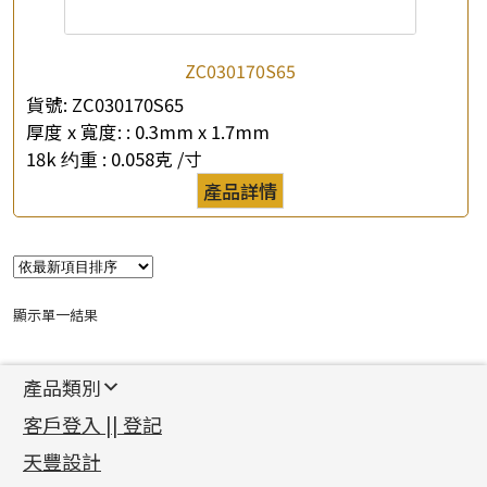
ZC030170S65
貨號:
ZC030170S65
厚度 x 寬度: :
0.3mm x 1.7mm
18k 约重 :
0.058克 /寸
產品詳情
顯示單一結果
產品類別
新產品
客戶登入 || 登記
足金系列
天豐設計
機織鏈系列
足金配件