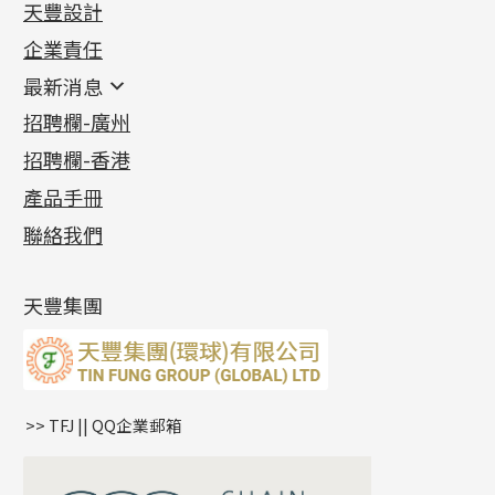
天豐設計
機織鏈系列
足金配件
企業責任
首飾配件
珠仔鏈
鑲口類
镶口链
耳環類配件
最新消息
首飾系列
管狀網鏈
鏈類配件
四爪頭系列
卷迫系列
最新消息
招聘欄-廣州
貴金屬原料
十字車花鏈系列
其他類配件
六爪頭系列
手镯系列
螺絲迫系列
動感車花吊墜
公益活動
(6)
招聘欄-香港
記憶金屬系列
十字閃O鏈系列
珠類配件
車花片
戒指系列
千足金
梅花迫系列
調節珠系列
珠盤系列
各項證書
(2)
十字錘打鏈系列
動感車花片
空心耳環
記憶戒指
平臺迫系列
生圈扣系列
袖口鈕系列
無孔光身珠
產品手冊
相片集
(9)
側身車花鏈系列
鑲口戒指
空心车花管首饰链
拉簧珠珠手鏈
綫拍系列
龍蝦扣系列
焊片及鐳射綫
空心光身珠
展覽會資訊
(19)
聯絡我們
側身鏈系列
鑲口手鏈系列
空心手鐲系列
記憶鈦手鐲
美拍系列
鴨俐制系列
空心車花管
無孔批花珠
最新產品資訊
(14)
肖邦鏈系列
牛仔鏈
耳針系列
字印牌系列
其他
空心批花珠
產品發明及專利
(9)
雙十字鏈系列
耳環扣系列
字母吊墜
天豐集團
水波鏈系列
耳綫/耳鈎系列
相盒吊墜
蛇骨鏈系列
耳環爪頭
項鏈吊墜
鏈尾系列
耳環
生肖吊墜
盒子鏈系列
管扣系列
>> TFJ || QQ企業郵箱
嘴唇鏈系列
星座吊墜
竹節鏈系列
水泡扣
S車花鏈系列
珠扣