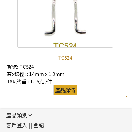
TC524
貨號:
TC524
高x線徑: :
14mm x 1.2mm
18k 约重 :
1.15克 /件
產品詳情
產品類別
新產品
客戶登入 || 登記
足金系列