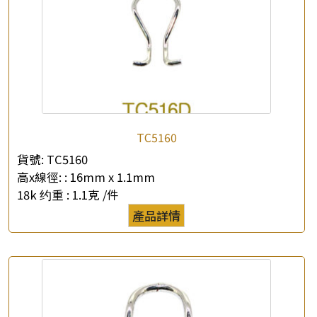
×
產品查詢
TC5160
*
你的名字
貨號:
TC5160
高x線徑: :
16mm x 1.1mm
公司名稱
18k 约重 :
1.1克 /件
產品詳情
*
e-mail
*
聯絡電話
查詢以下產品