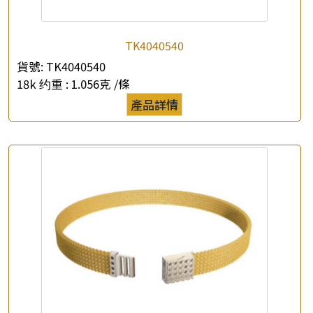
TK4040540
貨號:
TK4040540
18k 约重 :
1.056克 /條
產品詳情