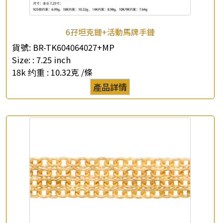
6孖坦克鏈+活動馬牌手鏈
貨號:
BR-TK604064027+MP
Size: :
7.25 inch
18k 约重 :
10.32克 /條
產品詳情