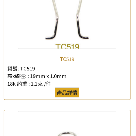
×
產品查詢
TC519
*
你的名字
貨號:
TC519
高x線徑: :
19mm x 1.0mm
公司名稱
18k 约重 :
1.1克 /件
產品詳情
*
e-mail
*
聯絡電話
查詢以下產品