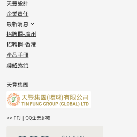
天豐設計
機織鏈系列
足金配件
企業責任
首飾配件
珠仔鏈
鑲口類
镶口链
耳環類配件
最新消息
首飾系列
管狀網鏈
鏈類配件
四爪頭系列
卷迫系列
最新消息
招聘欄-廣州
貴金屬原料
十字車花鏈系列
其他類配件
六爪頭系列
手镯系列
螺絲迫系列
動感車花吊墜
公益活動
(6)
招聘欄-香港
記憶金屬系列
十字閃O鏈系列
珠類配件
車花片
戒指系列
千足金
梅花迫系列
調節珠系列
珠盤系列
各項證書
(2)
十字錘打鏈系列
動感車花片
空心耳環
記憶戒指
平臺迫系列
生圈扣系列
袖口鈕系列
無孔光身珠
產品手冊
相片集
(9)
側身車花鏈系列
鑲口戒指
空心车花管首饰链
拉簧珠珠手鏈
綫拍系列
龍蝦扣系列
焊片及鐳射綫
空心光身珠
展覽會資訊
(19)
聯絡我們
側身鏈系列
鑲口手鏈系列
空心手鐲系列
記憶鈦手鐲
美拍系列
鴨俐制系列
空心車花管
無孔批花珠
最新產品資訊
(14)
肖邦鏈系列
牛仔鏈
耳針系列
字印牌系列
其他
空心批花珠
產品發明及專利
(9)
雙十字鏈系列
耳環扣系列
字母吊墜
天豐集團
水波鏈系列
耳綫/耳鈎系列
相盒吊墜
蛇骨鏈系列
耳環爪頭
項鏈吊墜
鏈尾系列
耳環
生肖吊墜
盒子鏈系列
管扣系列
>> TFJ || QQ企業郵箱
嘴唇鏈系列
星座吊墜
竹節鏈系列
水泡扣
S車花鏈系列
珠扣