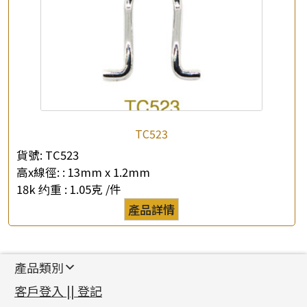
TC523
貨號:
TC523
高x線徑: :
13mm x 1.2mm
18k 约重 :
1.05克 /件
產品詳情
產品類別
新產品
客戶登入 || 登記
足金系列