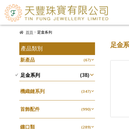
首頁
足金系列
足金
產品類別
新產品
(67)
(38)
足金系列
機織鏈系列
(347)
珠仔鏈
(25)
首飾配件
镶口链
(990)
(61)
耳環類配件
管狀網鏈
(341)
(11)
鑲口類
卷迫系列
(289)
十字鏈系列
(13)
(56)