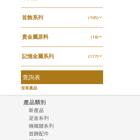
鏈類配件
(462)
四爪頭系列
螺絲迫系列
(20)
十字車花鏈系列
(15)
(48)
動感車花吊墜
(65)
其他類配件
首飾系列
(161)
六爪頭系列
(105)
梅花迫系列
(41)
十字閃O鏈系列
(19)
(27)
調節珠系列
(23)
珠盤系列
手镯系列
(16)
車花片
(8)
平臺迫系列
(35)
十字錘打鏈系列
(74)
(17)
珠類配件
(39)
生圈扣系列
(13)
貴金屬原料
袖口鈕系列
戒指系列
(18)
(7)
動感車花片
(8)
綫拍系列
(20)
側身車花鏈系列
(42)
(8)
無孔光身珠
(7)
龍蝦扣系列
(93)
千足金
焊片及鐳射綫
空心耳環
(18)
(2)
鑲口戒指
(27)
美拍系列
(16)
側身鏈系列
(16)
(9)
空心光身珠
(5)
鴨俐制系列
(18)
記憶金屬系列
空心車花管
(177)
空心车花管首饰链
(19)
鑲口手鏈系列
(15)
耳針系列
(146)
肖邦鏈系列
(6)
(14)
無孔批花珠
(5)
字印牌系列
(21)
記憶戒指
其他
(30)
空心手鐲系列
(104)
(8)
耳環扣系列
雙十字鏈系列
(29)
(4)
空心批花珠
(22)
字母吊墜
(20)
拉簧珠珠手鏈
查詢表
(53)
牛仔鏈
(37)
耳綫/耳鈎系列
水波鏈系列
(25)
(4)
相盒吊墜
(11)
記憶鈦手鐲
(94)
沒有產品
耳環爪頭
蛇骨鏈系列
(29)
(6)
項鏈吊墜
(102)
耳環
鏈尾系列
(71)
(6)
產品類別
生肖吊墜
(27)
盒子鏈系列
新產品
(6)
管扣系列
(4)
足金系列
嘴唇鏈系列
(3)
星座吊墜
(12)
機織鏈系列
足金配件
竹節鏈系列
(5)
水泡扣
首飾配件
珠仔鏈
(17)
S車花鏈系列
(1)