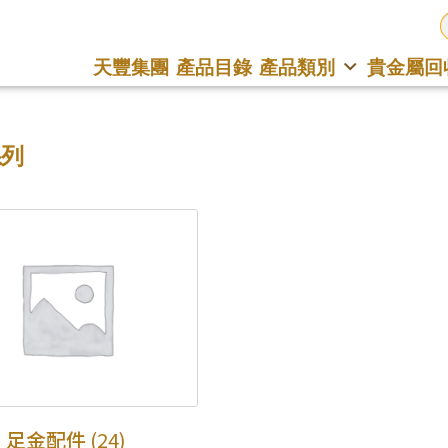
天豐集團
產品目錄
產品類別
貴金屬回
系列
×
產品查詢
*
你的名字
公司名稱
足金配件
(24)