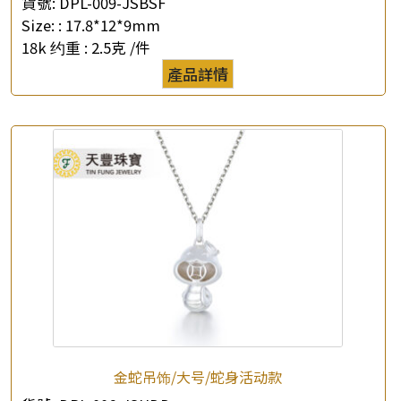
貨號:
DPL-009-JSBSF
Size: :
17.8*12*9mm
18k 约重 :
2.5克 /件
產品詳情
金蛇吊饰/大号/蛇身活动款