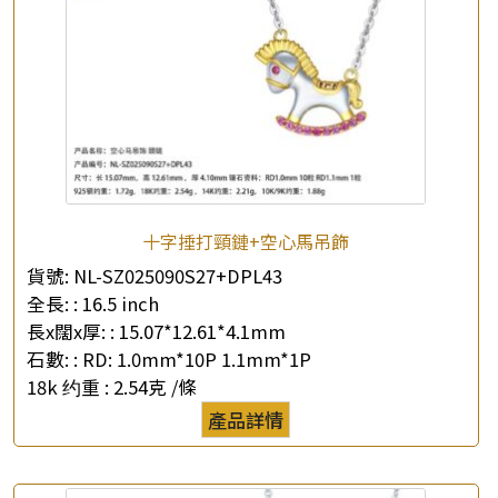
十字捶打頸鏈+空心馬吊飾
貨號:
NL-SZ025090S27+DPL43
全長: :
16.5 inch
長x闊x厚: :
15.07*12.61*4.1mm
石數: :
RD: 1.0mm*10P 1.1mm*1P
18k 约重 :
2.54克 /條
產品詳情