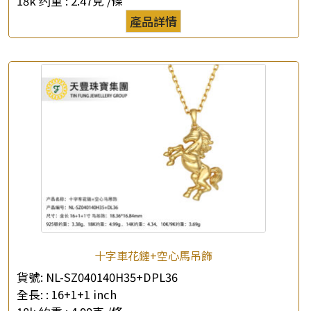
18k 约重 :
2.47克 /條
產品詳情
十字車花鏈+空心馬吊飾
貨號:
NL-SZ040140H35+DPL36
全長: :
16+1+1 inch