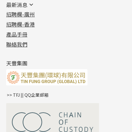
鑲口類
镶口链
耳環類配件
最新消息
首飾系列
管狀網鏈
鏈類配件
四爪頭系列
卷迫系列
最新消息
招聘欄-廣州
貴金屬原料
十字車花鏈系列
其他類配件
六爪頭系列
手镯系列
螺絲迫系列
動感車花吊墜
公益活動
(6)
招聘欄-香港
記憶金屬系列
十字閃O鏈系列
珠類配件
車花片
戒指系列
千足金
梅花迫系列
調節珠系列
珠盤系列
各項證書
(2)
十字錘打鏈系列
動感車花片
空心耳環
記憶戒指
平臺迫系列
生圈扣系列
袖口鈕系列
無孔光身珠
產品手冊
相片集
(9)
側身車花鏈系列
鑲口戒指
空心车花管首饰链
拉簧珠珠手鏈
綫拍系列
龍蝦扣系列
焊片及鐳射綫
空心光身珠
展覽會資訊
(19)
聯絡我們
側身鏈系列
鑲口手鏈系列
空心手鐲系列
記憶鈦手鐲
美拍系列
鴨俐制系列
空心車花管
無孔批花珠
最新產品資訊
(14)
肖邦鏈系列
牛仔鏈
耳針系列
字印牌系列
其他
空心批花珠
產品發明及專利
(9)
雙十字鏈系列
耳環扣系列
字母吊墜
天豐集團
水波鏈系列
耳綫/耳鈎系列
相盒吊墜
蛇骨鏈系列
耳環爪頭
項鏈吊墜
鏈尾系列
耳環
生肖吊墜
盒子鏈系列
管扣系列
>> TFJ || QQ企業郵箱
嘴唇鏈系列
星座吊墜
竹節鏈系列
水泡扣
S車花鏈系列
珠扣
珍珠鏈系列
坦克鏈系列