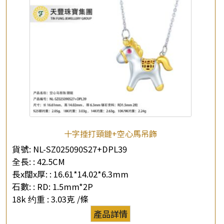
十字捶打頸鏈+空心馬吊飾
貨號:
NL-SZ025090S27+DPL39
全長: :
42.5CM
長x闊x厚: :
16.61*14.02*6.3mm
石數: :
RD: 1.5mm*2P
18k 约重 :
3.03克 /條
產品詳情