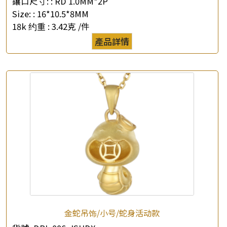
鑲口尺寸: :
RD 1.0MM*2P
Size: :
16*10.5*8MM
18k 约重 :
3.42克 /件
產品詳情
金蛇吊饰/小号/蛇身活动款