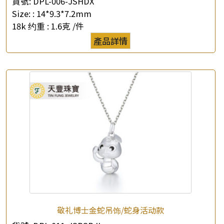
貨號:
DPL-006-JSHDX
Size: :
14*9.3*7.2mm
18k 约重 :
1.6克 /件
產品詳情
敬礼博士金蛇吊饰/蛇身活动款