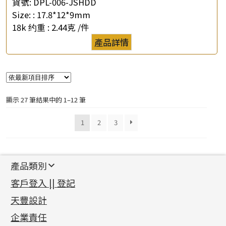
貨號:
DPL-006-JSHDD
Size: :
17.8*12*9mm
18k 约重 :
2.44克 /件
產品詳情
顯示 27 筆結果中的 1–12 筆
1
2
3
產品類別
新產品
客戶登入 || 登記
足金系列
天豐設計
機織鏈系列
足金配件
企業責任
首飾配件
珠仔鏈