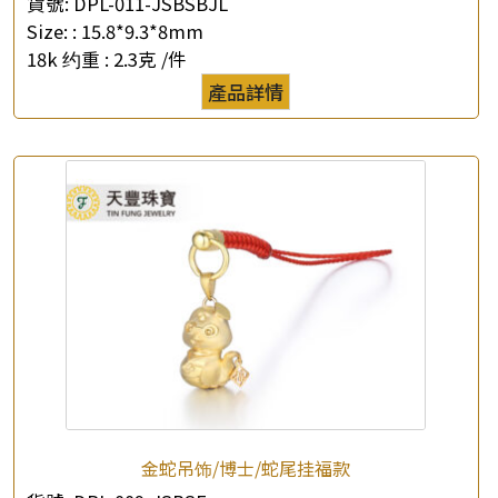
貨號:
DPL-011-JSBSBJL
Size: :
15.8*9.3*8mm
18k 约重 :
2.3克 /件
產品詳情
金蛇吊饰/博士/蛇尾挂福款