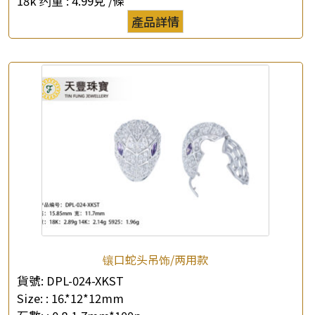
18k 约重 :
4.99克 /條
產品詳情
×
產品查詢
*
你的名字
公司名稱
*
e-mail
*
聯絡電話
镶口蛇头吊饰/两用款
查詢以下產品
貨號:
DPL-024-XKST
Size: :
16.*12*12mm