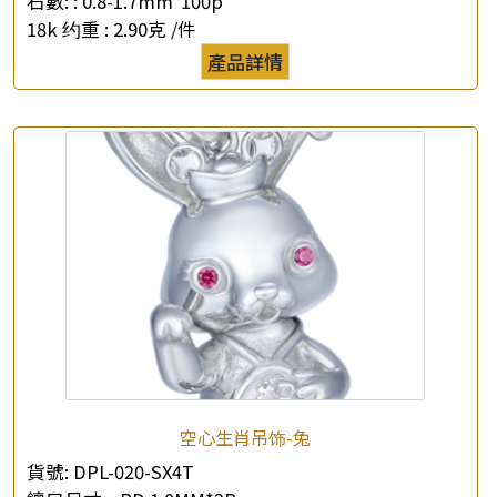
石數: :
0.8-1.7mm*100p
18k 约重 :
2.90克 /件
產品詳情
空心生肖吊饰-兔
貨號:
DPL-020-SX4T