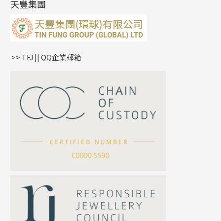
天豐集團
水波鏈系列
耳綫/耳鈎系列
相盒吊墜
蛇骨鏈系列
耳環爪頭
項鏈吊墜
鏈尾系列
耳環
生肖吊墜
盒子鏈系列
管扣系列
>> TFJ || QQ企業郵箱
嘴唇鏈系列
星座吊墜
竹節鏈系列
水泡扣
S車花鏈系列
珠扣
珍珠鏈系列
坦克鏈系列
滿天星鏈系列
*
你的名字
刀片鏈系列
方假繩鏈系列
公司名稱
心心鏈系列
*
e-mail
*
聯絡電話