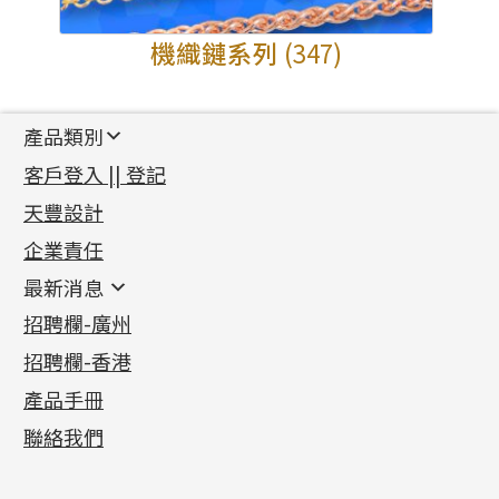
機織鏈系列
(347)
產品類別
新產品
客戶登入 || 登記
足金系列
天豐設計
機織鏈系列
足金配件
企業責任
首飾配件
珠仔鏈
鑲口類
镶口链
耳環類配件
最新消息
首飾系列
管狀網鏈
鏈類配件
四爪頭系列
卷迫系列
最新消息
招聘欄-廣州
貴金屬原料
十字車花鏈系列
其他類配件
六爪頭系列
手镯系列
螺絲迫系列
動感車花吊墜
公益活動
(6)
招聘欄-香港
記憶金屬系列
十字閃O鏈系列
珠類配件
車花片
戒指系列
千足金
梅花迫系列
調節珠系列
珠盤系列
各項證書
(2)
十字錘打鏈系列
動感車花片
空心耳環
記憶戒指
平臺迫系列
生圈扣系列
袖口鈕系列
無孔光身珠
產品手冊
相片集
(9)
側身車花鏈系列
鑲口戒指
空心车花管首饰链
拉簧珠珠手鏈
綫拍系列
龍蝦扣系列
焊片及鐳射綫
空心光身珠
展覽會資訊
(19)
聯絡我們
側身鏈系列
鑲口手鏈系列
空心手鐲系列
記憶鈦手鐲
美拍系列
鴨俐制系列
空心車花管
無孔批花珠
最新產品資訊
(14)
肖邦鏈系列
牛仔鏈
耳針系列
字印牌系列
其他
空心批花珠
產品發明及專利
(9)
雙十字鏈系列
耳環扣系列
字母吊墜