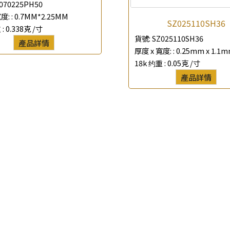
070225PH50
*
聯絡電話
度: :
0.7MM*2.25MM
SZ025110SH36
 :
0.338克 /寸
貨號:
SZ025110SH36
查詢以下產品
產品詳情
厚度 x 寬度: :
0.25mm x 1.1
18k 约重 :
0.05克 /寸
產品詳情