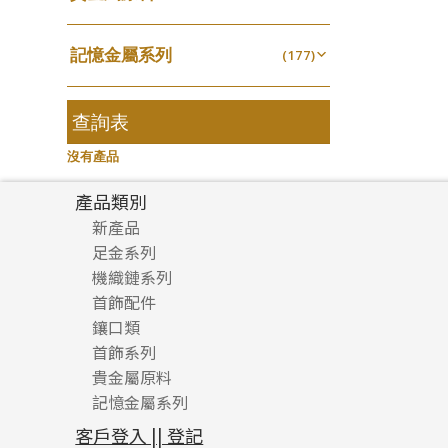
無孔光身珠
(7)
龍蝦扣系列
(93)
千足金
焊片及鐳射綫
空心耳環
(18)
(2)
鑲口戒指
(27)
美拍系列
(16)
(16)
空心光身珠
(5)
鴨俐制系列
(18)
記憶金屬系列
空心車花管
(177)
空心车花管首饰链
(19)
鑲口手鏈系列
(15)
耳針系列
(146)
(6)
無孔批花珠
(5)
字印牌系列
(21)
記憶戒指
其他
(30)
空心手鐲系列
(104)
(8)
耳環扣系列
(29)
空心批花珠
(22)
字母吊墜
(20)
拉簧珠珠手鏈
查詢表
(53)
牛仔鏈
(37)
耳綫/耳鈎系列
(25)
相盒吊墜
(11)
記憶鈦手鐲
(94)
沒有產品
耳環爪頭
(29)
項鏈吊墜
(102)
耳環
(71)
產品類別
生肖吊墜
(27)
新產品
管扣系列
(4)
足金系列
星座吊墜
(12)
機織鏈系列
足金配件
水泡扣
首飾配件
珠仔鏈
(17)
鑲口類
镶口链
耳環類配件
珠扣
(45)
首飾系列
管狀網鏈
鏈類配件
四爪頭系列
卷迫系列
貴金屬原料
十字車花鏈系列
其他類配件
六爪頭系列
手镯系列
螺絲迫系列
動感車花吊墜
記憶金屬系列
十字閃O鏈系列
珠類配件
車花片
戒指系列
千足金
梅花迫系列
調節珠系列
珠盤系列
十字錘打鏈系列
動感車花片
空心耳環
記憶戒指
平臺迫系列
生圈扣系列
袖口鈕系列
無孔光身珠
客戶登入 || 登記