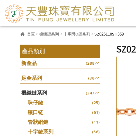
首頁
機織鏈系列
十字閃O鏈系列
SZ025110SH359
SZ0
產品類別
新產品
(288)
足金系列
(38)
機織鏈系列
(347)
珠仔鏈
(25)
镶口链
(61)
管狀網鏈
(11)
十字鏈系列
(56)