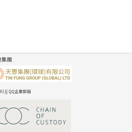
豐集團
TFJ || QQ企業郵箱
*
你的名字
公司名稱