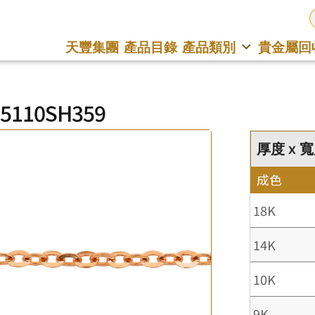
天豐集團
產品目錄
產品類別
貴金屬回
25110SH359
厚度 x 寬度
成色
18K
14K
10K
9K