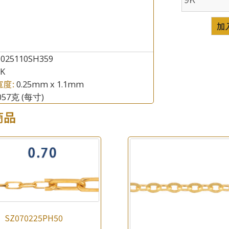
加
Z025110SH359
8K
寬度:
0.25mm x 1.1mm
.057克
(每寸)
商品
×
產品查詢
*
你的名字
公司名稱
*
e-mail
SZ070225PH50