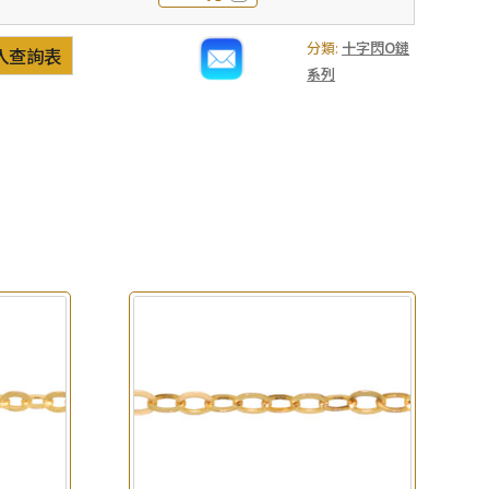
分類:
十字閃O鏈
入查詢表
系列