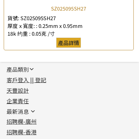
SZ025095SH27
貨號:
SZ025095SH27
厚度 x 寬度: :
0.25mm x 0.95mm
18k 约重 :
0.05克 /寸
產品詳情
產品類別
新產品
客戶登入 || 登記
足金系列
天豐設計
機織鏈系列
足金配件
企業責任
首飾配件
珠仔鏈
鑲口類
镶口链
耳環類配件
最新消息
首飾系列
管狀網鏈
鏈類配件
四爪頭系列
卷迫系列
最新消息
招聘欄-廣州
貴金屬原料
十字車花鏈系列
其他類配件
六爪頭系列
手镯系列
螺絲迫系列
動感車花吊墜
公益活動
(6)
招聘欄-香港
記憶金屬系列
十字閃O鏈系列
珠類配件
車花片
戒指系列
千足金
梅花迫系列
調節珠系列
珠盤系列
各項證書
(2)