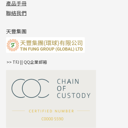
十字錘打鏈系列
動感車花片
空心耳環
記憶戒指
平臺迫系列
生圈扣系列
袖口鈕系列
無孔光身珠
產品手冊
相片集
(9)
側身車花鏈系列
鑲口戒指
空心车花管首饰链
拉簧珠珠手鏈
綫拍系列
龍蝦扣系列
焊片及鐳射綫
空心光身珠
展覽會資訊
(19)
聯絡我們
側身鏈系列
鑲口手鏈系列
空心手鐲系列
記憶鈦手鐲
美拍系列
鴨俐制系列
空心車花管
無孔批花珠
最新產品資訊
(14)
肖邦鏈系列
牛仔鏈
耳針系列
字印牌系列
其他
空心批花珠
產品發明及專利
(9)
雙十字鏈系列
耳環扣系列
字母吊墜
天豐集團
水波鏈系列
耳綫/耳鈎系列
相盒吊墜
蛇骨鏈系列
耳環爪頭
項鏈吊墜
鏈尾系列
耳環
生肖吊墜
盒子鏈系列
管扣系列
>> TFJ || QQ企業郵箱
嘴唇鏈系列
星座吊墜
竹節鏈系列
水泡扣
S車花鏈系列
珠扣
珍珠鏈系列
坦克鏈系列
滿天星鏈系列
*
你的名字
刀片鏈系列
方假繩鏈系列
公司名稱
心心鏈系列