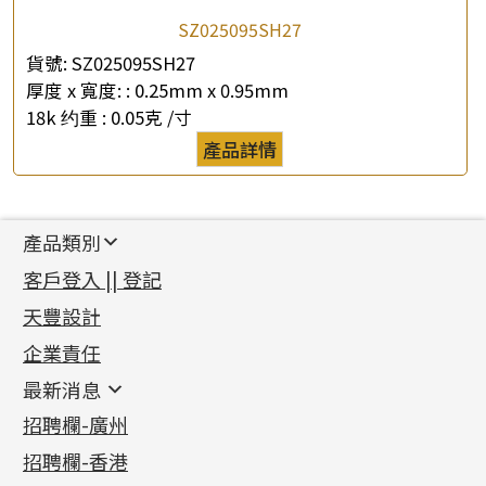
SZ025095SH27
貨號:
SZ025095SH27
厚度 x 寬度: :
0.25mm x 0.95mm
18k 约重 :
0.05克 /寸
產品詳情
產品類別
新產品
客戶登入 || 登記
足金系列
天豐設計
機織鏈系列
足金配件
企業責任
首飾配件
珠仔鏈
鑲口類
镶口链
耳環類配件
最新消息
首飾系列
管狀網鏈
鏈類配件
四爪頭系列
卷迫系列
最新消息
招聘欄-廣州
貴金屬原料
十字車花鏈系列
其他類配件
六爪頭系列
手镯系列
螺絲迫系列
動感車花吊墜
公益活動
(6)
招聘欄-香港
記憶金屬系列
十字閃O鏈系列
珠類配件
車花片
戒指系列
千足金
梅花迫系列
調節珠系列
珠盤系列
各項證書
(2)