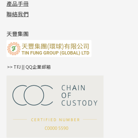
十字錘打鏈系列
動感車花片
空心耳環
記憶戒指
平臺迫系列
生圈扣系列
袖口鈕系列
無孔光身珠
產品手冊
相片集
(9)
側身車花鏈系列
鑲口戒指
空心车花管首饰链
拉簧珠珠手鏈
綫拍系列
龍蝦扣系列
焊片及鐳射綫
空心光身珠
展覽會資訊
(19)
聯絡我們
側身鏈系列
鑲口手鏈系列
空心手鐲系列
記憶鈦手鐲
美拍系列
鴨俐制系列
空心車花管
無孔批花珠
最新產品資訊
(14)
肖邦鏈系列
牛仔鏈
耳針系列
字印牌系列
其他
空心批花珠
產品發明及專利
(9)
雙十字鏈系列
耳環扣系列
字母吊墜
天豐集團
水波鏈系列
耳綫/耳鈎系列
相盒吊墜
蛇骨鏈系列
耳環爪頭
項鏈吊墜
鏈尾系列
耳環
生肖吊墜
盒子鏈系列
管扣系列
>> TFJ || QQ企業郵箱
嘴唇鏈系列
星座吊墜
竹節鏈系列
水泡扣
S車花鏈系列
珠扣
珍珠鏈系列
坦克鏈系列
滿天星鏈系列
*
你的名字
刀片鏈系列
方假繩鏈系列
公司名稱
心心鏈系列