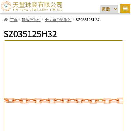
首頁
機織鏈系列
十字車花鏈系列
SZ035125H32
SZ035125H32
×
產品查詢
*
你的名字
公司名稱
*
e-mail
*
聯絡電話
查詢以下產品
*
你的名字