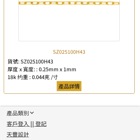
SZ025100H43
貨號:
SZ025100H43
厚度 x 寬度: :
0.25mm x 1mm
18k 约重 :
0.044克 /寸
產品詳情
產品類別
新產品
客戶登入 || 登記
足金系列
天豐設計
機織鏈系列
足金配件