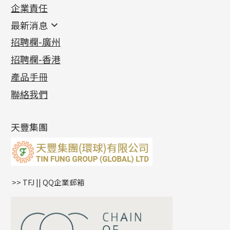
企業責任
首飾配件
珠仔鏈
鑲口類
镶口链
耳環類配件
最新消息
首飾系列
管狀網鏈
鏈類配件
四爪頭系列
卷迫系列
最新消息
招聘欄-廣州
貴金屬原料
十字車花鏈系列
其他類配件
六爪頭系列
手镯系列
螺絲迫系列
動感車花吊墜
公益活動
(6)
招聘欄-香港
記憶金屬系列
十字閃O鏈系列
珠類配件
車花片
戒指系列
千足金
梅花迫系列
調節珠系列
珠盤系列
各項證書
(2)
十字錘打鏈系列
動感車花片
空心耳環
記憶戒指
平臺迫系列
生圈扣系列
袖口鈕系列
無孔光身珠
產品手冊
相片集
(9)
側身車花鏈系列
鑲口戒指
空心车花管首饰链
拉簧珠珠手鏈
綫拍系列
龍蝦扣系列
焊片及鐳射綫
空心光身珠
展覽會資訊
(19)
聯絡我們
側身鏈系列
鑲口手鏈系列
空心手鐲系列
記憶鈦手鐲
美拍系列
鴨俐制系列
空心車花管
無孔批花珠
最新產品資訊
(14)
肖邦鏈系列
牛仔鏈
耳針系列
字印牌系列
其他
空心批花珠
產品發明及專利
(9)
雙十字鏈系列
耳環扣系列
字母吊墜
天豐集團
水波鏈系列
耳綫/耳鈎系列
相盒吊墜
蛇骨鏈系列
耳環爪頭
項鏈吊墜
鏈尾系列
耳環
生肖吊墜
盒子鏈系列
管扣系列
>> TFJ || QQ企業郵箱
嘴唇鏈系列
星座吊墜
竹節鏈系列
水泡扣
S車花鏈系列
珠扣
珍珠鏈系列