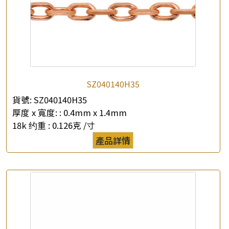
×
產品查詢
SZ040140H35
貨號:
SZ040140H35
*
你的名字
厚度 x 寬度: :
0.4mm x 1.4mm
18k 约重 :
0.126克 /寸
公司名稱
產品詳情
*
e-mail
*
聯絡電話
查詢以下產品