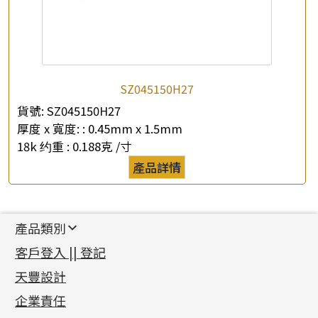
SZ045150H27
貨號:
SZ045150H27
厚度 x 寬度: :
0.45mm x 1.5mm
18k 约重 :
0.188克 /寸
產品詳情
產品類別
新產品
客戶登入 || 登記
足金系列
天豐設計
機織鏈系列
足金配件
企業責任
首飾配件
珠仔鏈
鑲口類
镶口链
耳環類配件