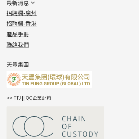
最新消息
首飾系列
管狀網鏈
鏈類配件
四爪頭系列
卷迫系列
最新消息
招聘欄-廣州
貴金屬原料
十字車花鏈系列
其他類配件
六爪頭系列
手镯系列
螺絲迫系列
動感車花吊墜
公益活動
(6)
招聘欄-香港
記憶金屬系列
十字閃O鏈系列
珠類配件
車花片
戒指系列
千足金
梅花迫系列
調節珠系列
珠盤系列
各項證書
(2)
十字錘打鏈系列
動感車花片
空心耳環
記憶戒指
平臺迫系列
生圈扣系列
袖口鈕系列
無孔光身珠
產品手冊
相片集
(9)
側身車花鏈系列
鑲口戒指
空心车花管首饰链
拉簧珠珠手鏈
綫拍系列
龍蝦扣系列
焊片及鐳射綫
空心光身珠
展覽會資訊
(19)
聯絡我們
側身鏈系列
鑲口手鏈系列
空心手鐲系列
記憶鈦手鐲
美拍系列
鴨俐制系列
空心車花管
無孔批花珠
最新產品資訊
(14)
肖邦鏈系列
牛仔鏈
耳針系列
字印牌系列
其他
空心批花珠
產品發明及專利
(9)
雙十字鏈系列
耳環扣系列
字母吊墜
天豐集團
水波鏈系列
耳綫/耳鈎系列
相盒吊墜
蛇骨鏈系列
耳環爪頭
項鏈吊墜
鏈尾系列
耳環
生肖吊墜
盒子鏈系列
管扣系列
>> TFJ || QQ企業郵箱
嘴唇鏈系列
星座吊墜
竹節鏈系列
水泡扣
S車花鏈系列
珠扣
珍珠鏈系列
坦克鏈系列