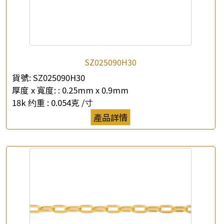
SZ025090H30
×
產品查詢
貨號:
SZ025090H30
厚度 x 寬度: :
0.25mm x 0.9mm
*
你的名字
18k 约重 :
0.054克 /寸
產品詳情
公司名稱
*
e-mail
*
聯絡電話
查詢以下產品