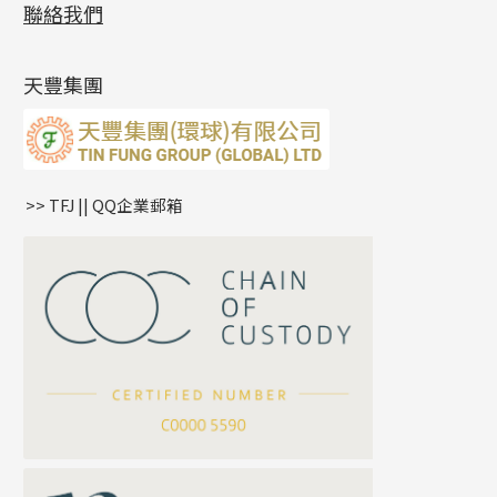
展覽會資訊
(19)
聯絡我們
側身鏈系列
鑲口手鏈系列
空心手鐲系列
記憶鈦手鐲
美拍系列
鴨俐制系列
空心車花管
無孔批花珠
最新產品資訊
(14)
肖邦鏈系列
牛仔鏈
耳針系列
字印牌系列
其他
空心批花珠
產品發明及專利
(9)
雙十字鏈系列
耳環扣系列
字母吊墜
天豐集團
水波鏈系列
耳綫/耳鈎系列
相盒吊墜
蛇骨鏈系列
耳環爪頭
項鏈吊墜
鏈尾系列
耳環
生肖吊墜
盒子鏈系列
管扣系列
>> TFJ || QQ企業郵箱
嘴唇鏈系列
星座吊墜
竹節鏈系列
水泡扣
S車花鏈系列
珠扣
珍珠鏈系列
坦克鏈系列
滿天星鏈系列
*
你的名字
刀片鏈系列
方假繩鏈系列
公司名稱
心心鏈系列
*
e-mail