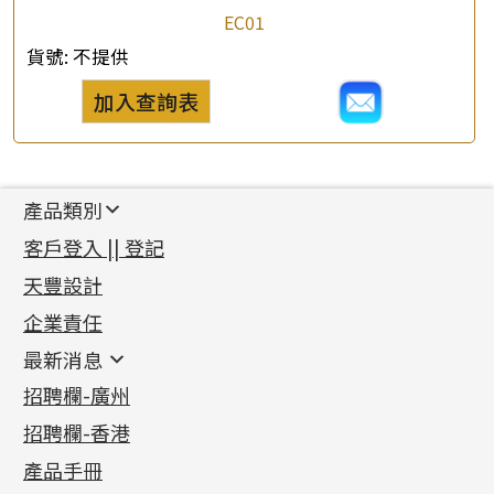
EC01
貨號:
不提供
加入查詢表
產品類別
新產品
客戶登入 || 登記
足金系列
天豐設計
機織鏈系列
足金配件
企業責任
首飾配件
珠仔鏈
鑲口類
镶口链
耳環類配件
最新消息
首飾系列
管狀網鏈
鏈類配件
四爪頭系列
卷迫系列
最新消息
招聘欄-廣州
貴金屬原料
十字車花鏈系列
其他類配件
六爪頭系列
手镯系列
螺絲迫系列
動感車花吊墜
公益活動
(6)
招聘欄-香港
記憶金屬系列
十字閃O鏈系列
珠類配件
車花片
戒指系列
千足金
梅花迫系列
調節珠系列
珠盤系列
各項證書
(2)
十字錘打鏈系列
動感車花片
空心耳環
記憶戒指
平臺迫系列
生圈扣系列
袖口鈕系列
無孔光身珠
產品手冊
相片集
(9)
側身車花鏈系列
鑲口戒指
空心车花管首饰链
拉簧珠珠手鏈
綫拍系列
龍蝦扣系列
焊片及鐳射綫
空心光身珠