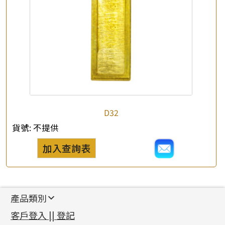
D32
貨號:
不提供
加入查詢表
產品類別
新產品
客戶登入 || 登記
足金系列