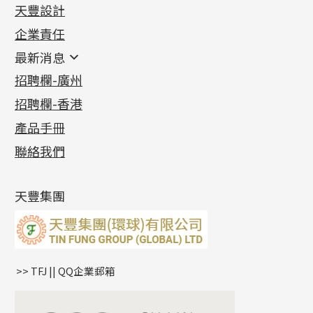
天豐設計
機織鏈系列
足金配件
企業責任
首飾配件
珠仔鏈
鑲口類
镶口链
耳環類配件
最新消息
首飾系列
管狀網鏈
鏈類配件
四爪頭系列
卷迫系列
最新消息
招聘欄-廣州
貴金屬原料
十字車花鏈系列
其他類配件
六爪頭系列
手镯系列
螺絲迫系列
動感車花吊墜
公益活動
(6)
招聘欄-香港
記憶金屬系列
十字閃O鏈系列
珠類配件
車花片
戒指系列
千足金
梅花迫系列
調節珠系列
珠盤系列
各項證書
(2)
十字錘打鏈系列
動感車花片
空心耳環
記憶戒指
平臺迫系列
生圈扣系列
袖口鈕系列
無孔光身珠
產品手冊
相片集
(9)
側身車花鏈系列
鑲口戒指
空心车花管首饰链
拉簧珠珠手鏈
綫拍系列
龍蝦扣系列
焊片及鐳射綫
空心光身珠
展覽會資訊
(19)
聯絡我們
側身鏈系列
鑲口手鏈系列
空心手鐲系列
記憶鈦手鐲
美拍系列
鴨俐制系列
空心車花管
無孔批花珠
最新產品資訊
(14)
肖邦鏈系列
牛仔鏈
耳針系列
字印牌系列
其他
空心批花珠
產品發明及專利
(9)
雙十字鏈系列
耳環扣系列
字母吊墜
天豐集團
水波鏈系列
耳綫/耳鈎系列
相盒吊墜
蛇骨鏈系列
耳環爪頭
項鏈吊墜
鏈尾系列
耳環
生肖吊墜
盒子鏈系列
管扣系列
>> TFJ || QQ企業郵箱
嘴唇鏈系列
星座吊墜
竹節鏈系列
水泡扣
S車花鏈系列
珠扣