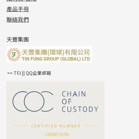
各項證書
(2)
十字錘打鏈系列
動感車花片
空心耳環
記憶戒指
平臺迫系列
生圈扣系列
袖口鈕系列
無孔光身珠
產品手冊
相片集
(9)
側身車花鏈系列
鑲口戒指
空心车花管首饰链
拉簧珠珠手鏈
綫拍系列
龍蝦扣系列
焊片及鐳射綫
空心光身珠
展覽會資訊
(19)
聯絡我們
側身鏈系列
鑲口手鏈系列
空心手鐲系列
記憶鈦手鐲
美拍系列
鴨俐制系列
空心車花管
無孔批花珠
最新產品資訊
(14)
肖邦鏈系列
牛仔鏈
耳針系列
字印牌系列
其他
空心批花珠
產品發明及專利
(9)
雙十字鏈系列
耳環扣系列
字母吊墜
天豐集團
水波鏈系列
耳綫/耳鈎系列
相盒吊墜
蛇骨鏈系列
耳環爪頭
項鏈吊墜
鏈尾系列
耳環
生肖吊墜
盒子鏈系列
管扣系列
>> TFJ || QQ企業郵箱
嘴唇鏈系列
星座吊墜
竹節鏈系列
水泡扣
S車花鏈系列
珠扣
珍珠鏈系列
坦克鏈系列
滿天星鏈系列
*
你的名字
刀片鏈系列
方假繩鏈系列
公司名稱
心心鏈系列