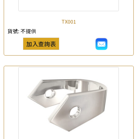
TX001
×
產品查詢
貨號:
不提供
加入查詢表
*
你的名字
公司名稱
*
e-mail
*
聯絡電話
查詢以下產品