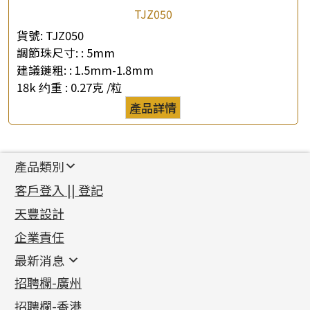
TJZ050
貨號:
TJZ050
調節珠尺寸: :
5mm
建議鏈粗: :
1.5mm-1.8mm
18k 约重 :
0.27克 /粒
產品詳情
產品類別
新產品
客戶登入 || 登記
足金系列
天豐設計
機織鏈系列
足金配件
企業責任
首飾配件
珠仔鏈
鑲口類
镶口链
耳環類配件
最新消息
首飾系列
管狀網鏈
鏈類配件
四爪頭系列
卷迫系列
最新消息
招聘欄-廣州
貴金屬原料
十字車花鏈系列
其他類配件
六爪頭系列
手镯系列
螺絲迫系列
動感車花吊墜
公益活動
(6)
招聘欄-香港
記憶金屬系列
十字閃O鏈系列
珠類配件
車花片
戒指系列
千足金
梅花迫系列
調節珠系列
珠盤系列