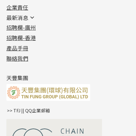
企業責任
首飾配件
珠仔鏈
鑲口類
镶口链
耳環類配件
最新消息
首飾系列
管狀網鏈
鏈類配件
四爪頭系列
卷迫系列
最新消息
招聘欄-廣州
貴金屬原料
十字車花鏈系列
其他類配件
六爪頭系列
手镯系列
螺絲迫系列
動感車花吊墜
公益活動
(6)
招聘欄-香港
記憶金屬系列
十字閃O鏈系列
珠類配件
車花片
戒指系列
千足金
梅花迫系列
調節珠系列
珠盤系列
各項證書
(2)
十字錘打鏈系列
動感車花片
空心耳環
記憶戒指
平臺迫系列
生圈扣系列
袖口鈕系列
無孔光身珠
產品手冊
相片集
(9)
側身車花鏈系列
鑲口戒指
空心车花管首饰链
拉簧珠珠手鏈
綫拍系列
龍蝦扣系列
焊片及鐳射綫
空心光身珠
展覽會資訊
(19)
聯絡我們
側身鏈系列
鑲口手鏈系列
空心手鐲系列
記憶鈦手鐲
美拍系列
鴨俐制系列
空心車花管
無孔批花珠
最新產品資訊
(14)
肖邦鏈系列
牛仔鏈
耳針系列
字印牌系列
其他
空心批花珠
產品發明及專利
(9)
雙十字鏈系列
耳環扣系列
字母吊墜
天豐集團
水波鏈系列
耳綫/耳鈎系列
相盒吊墜
蛇骨鏈系列
耳環爪頭
項鏈吊墜
鏈尾系列
耳環
生肖吊墜
盒子鏈系列
管扣系列
>> TFJ || QQ企業郵箱
嘴唇鏈系列
星座吊墜
竹節鏈系列
水泡扣
S車花鏈系列
珠扣
珍珠鏈系列