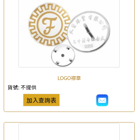
×
產品查詢
*
你的名字
LOGO襟章
公司名稱
貨號:
不提供
*
e-mail
加入查詢表
*
聯絡電話
查詢以下產品