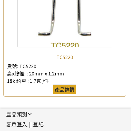
TC5220
貨號:
TC5220
高x線徑: :
20mm x 1.2mm
18k 约重 :
1.7克 /件
產品詳情
產品類別
新產品
客戶登入 || 登記
足金系列