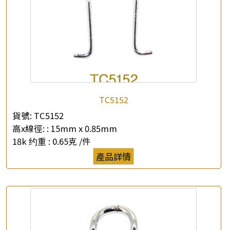
×
產品查詢
TC5152
*
你的名字
貨號:
TC5152
高x線徑: :
15mm x 0.85mm
公司名稱
18k 约重 :
0.65克 /件
產品詳情
*
e-mail
*
聯絡電話
查詢以下產品