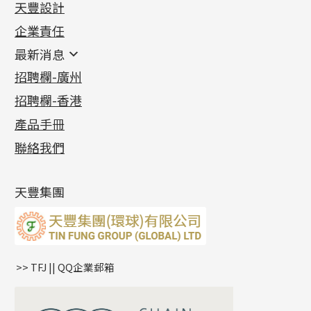
天豐設計
機織鏈系列
足金配件
企業責任
首飾配件
珠仔鏈
鑲口類
镶口链
耳環類配件
最新消息
首飾系列
管狀網鏈
鏈類配件
四爪頭系列
卷迫系列
最新消息
招聘欄-廣州
貴金屬原料
十字車花鏈系列
其他類配件
六爪頭系列
手镯系列
螺絲迫系列
動感車花吊墜
公益活動
(6)
招聘欄-香港
記憶金屬系列
十字閃O鏈系列
珠類配件
車花片
戒指系列
千足金
梅花迫系列
調節珠系列
珠盤系列
各項證書
(2)
十字錘打鏈系列
動感車花片
空心耳環
記憶戒指
平臺迫系列
生圈扣系列
袖口鈕系列
無孔光身珠
產品手冊
相片集
(9)
側身車花鏈系列
鑲口戒指
空心车花管首饰链
拉簧珠珠手鏈
綫拍系列
龍蝦扣系列
焊片及鐳射綫
空心光身珠
展覽會資訊
(19)
聯絡我們
側身鏈系列
鑲口手鏈系列
空心手鐲系列
記憶鈦手鐲
美拍系列
鴨俐制系列
空心車花管
無孔批花珠
最新產品資訊
(14)
肖邦鏈系列
牛仔鏈
耳針系列
字印牌系列
其他
空心批花珠
產品發明及專利
(9)
雙十字鏈系列
耳環扣系列
字母吊墜
天豐集團
水波鏈系列
耳綫/耳鈎系列
相盒吊墜
蛇骨鏈系列
耳環爪頭
項鏈吊墜
鏈尾系列
耳環
生肖吊墜
盒子鏈系列
管扣系列
>> TFJ || QQ企業郵箱
嘴唇鏈系列
星座吊墜
竹節鏈系列
水泡扣
S車花鏈系列
珠扣