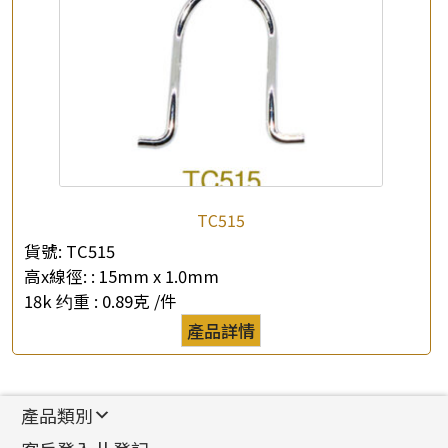
TC515
貨號:
TC515
高x線徑: :
15mm x 1.0mm
18k 约重 :
0.89克 /件
產品詳情
產品類別
新產品