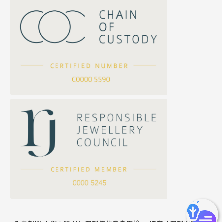
S車花鏈系列
珠扣
珍珠鏈系列
坦克鏈系列
滿天星鏈系列
*
你的名字
刀片鏈系列
方假繩鏈系列
公司名稱
心心鏈系列
*
e-mail
*
聯絡電話