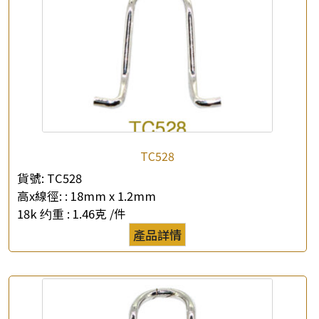
×
產品查詢
TC528
*
你的名字
貨號:
TC528
高x線徑: :
18mm x 1.2mm
公司名稱
18k 约重 :
1.46克 /件
產品詳情
*
e-mail
*
聯絡電話
查詢以下產品