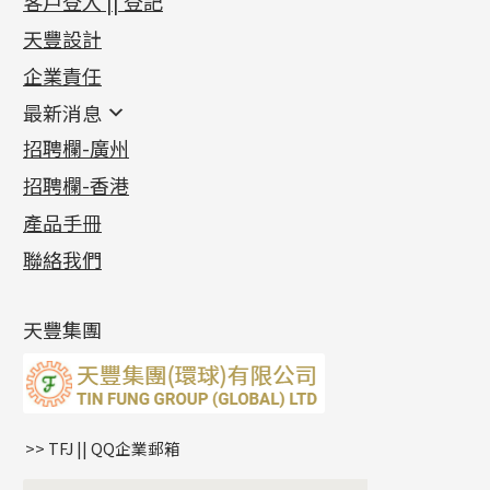
客戶登入 || 登記
足金系列
天豐設計
機織鏈系列
足金配件
企業責任
首飾配件
珠仔鏈
鑲口類
镶口链
耳環類配件
最新消息
首飾系列
管狀網鏈
鏈類配件
四爪頭系列
卷迫系列
最新消息
招聘欄-廣州
貴金屬原料
十字車花鏈系列
其他類配件
六爪頭系列
手镯系列
螺絲迫系列
動感車花吊墜
公益活動
(6)
招聘欄-香港
記憶金屬系列
十字閃O鏈系列
珠類配件
車花片
戒指系列
千足金
梅花迫系列
調節珠系列
珠盤系列
各項證書
(2)
十字錘打鏈系列
動感車花片
空心耳環
記憶戒指
平臺迫系列
生圈扣系列
袖口鈕系列
無孔光身珠
產品手冊
相片集
(9)
側身車花鏈系列
鑲口戒指
空心车花管首饰链
拉簧珠珠手鏈
綫拍系列
龍蝦扣系列
焊片及鐳射綫
空心光身珠
展覽會資訊
(19)
聯絡我們
側身鏈系列
鑲口手鏈系列
空心手鐲系列
記憶鈦手鐲
美拍系列
鴨俐制系列
空心車花管
無孔批花珠
最新產品資訊
(14)
肖邦鏈系列
牛仔鏈
耳針系列
字印牌系列
其他
空心批花珠
產品發明及專利
(9)
雙十字鏈系列
耳環扣系列
字母吊墜
天豐集團
水波鏈系列
耳綫/耳鈎系列
相盒吊墜
蛇骨鏈系列
耳環爪頭
項鏈吊墜
鏈尾系列
耳環
生肖吊墜
盒子鏈系列
管扣系列
>> TFJ || QQ企業郵箱
嘴唇鏈系列
星座吊墜
竹節鏈系列
水泡扣