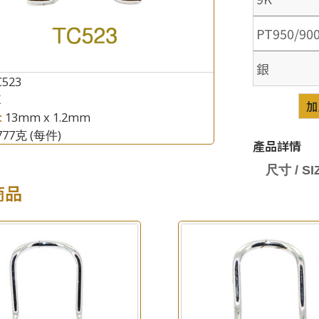
PT950/90
銀
C523
K
×
加
產品查詢
:
13mm x 1.2mm
.777克
(每件)
*
你的名字
產品詳情
尺寸 / SIZ
公司名稱
商品
*
e-mail
*
聯絡電話
查詢以下產品