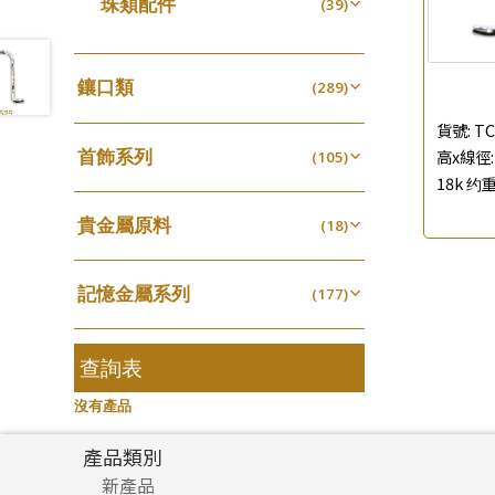
珠類配件
(39)
生圈扣系列
(13)
珍珠鏈系列
袖口鈕系列
(3)
(7)
無孔光身珠
(7)
龍蝦扣系列
(93)
坦克鏈系列
焊片及鐳射綫
(9)
(2)
空心光身珠
(5)
鴨俐制系列
(18)
鑲口類
(289)
滿天星鏈系列
空心車花管
(2)
(19)
無孔批花珠
(5)
字印牌系列
(21)
四爪頭系列
(20)
刀片鏈系列
貨號:
TC
其他
(4)
(104)
空心批花珠
(22)
字母吊墜
(20)
首飾系列
高x線徑: 
六爪頭系列
(105)
(41)
方假繩鏈系列
(1)
18k 约重
相盒吊墜
(11)
手镯系列
車花片
(8)
(35)
心心鏈系列
(6)
項鏈吊墜
貴金屬原料
(102)
戒指系列
(18)
動感車花片
(8)
(20)
生肖吊墜
千足金
(27)
空心耳環
(18)
鑲口戒指
(27)
(16)
記憶金屬系列
管扣系列
(177)
(4)
空心车花管首饰链
鑲口手鏈系列
(15)
(146)
記憶戒指
星座吊墜
(30)
(12)
空心手鐲系列
(8)
拉簧珠珠手鏈
水泡扣
查詢表
(53)
(17)
牛仔鏈
(37)
記憶鈦手鐲
珠扣
(94)
(45)
沒有產品
產品類別
新產品