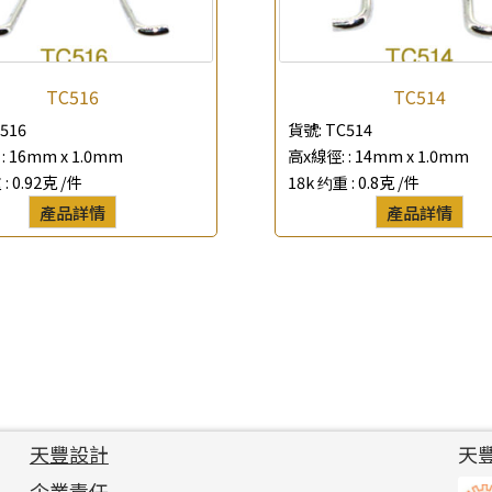
TC516
TC514
516
貨號:
TC514
:
16mm x 1.0mm
高x線徑: :
14mm x 1.0mm
 :
0.92克 /件
18k 约重 :
0.8克 /件
產品詳情
產品詳情
天豐設計
天
企業責任