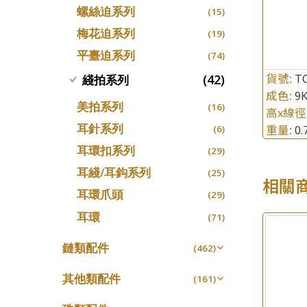
螺絲迫系列
十字車花鏈系列
(15)
(48)
梅花迫系列
十字閃O鏈系列
(19)
(27)
平臺迫系列
十字錘打鏈系列
(74)
(17)
貨號:
側身車花鏈系列
T
(42)
綫拍系列
(8)
成色:
9
側身鏈系列
(9)
美拍系列
(16)
高x線徑
肖邦鏈系列
(14)
耳針系列
重量:
0
(6)
雙十字鏈系列
(4)
耳環扣系列
(29)
水波鏈系列
(4)
耳綫/耳鈎系列
(25)
相關
蛇骨鏈系列
(6)
耳環爪頭
(29)
鏈尾系列
(6)
耳環
(71)
盒子鏈系列
(6)
鏈類配件
(462)
嘴唇鏈系列
(3)
動感車花吊墜
(65)
竹節鏈系列
其他類配件
(5)
(161)
調節珠系列
(23)
S車花鏈系列
珠盤系列
(1)
(16)