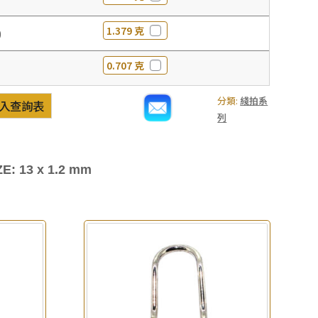
1.379 克
0
0.707 克
分類:
綫拍系
入查詢表
列
E: 13 x 1.2 mm