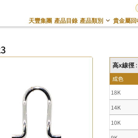
天豐集團
產品目錄
產品類別
貴金屬回
23
高x線徑 :
成色
18K
14K
10K
9K