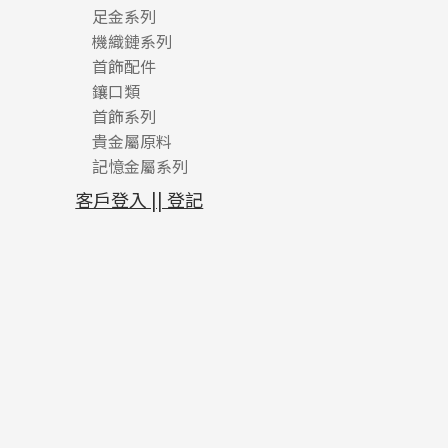
足金系列
機織鏈系列
足金配件
首飾配件
珠仔鏈
鑲口類
镶口链
耳環類配件
首飾系列
管狀網鏈
鏈類配件
四爪頭系列
卷迫系列
貴金屬原料
十字車花鏈系列
其他類配件
六爪頭系列
手镯系列
螺絲迫系列
動感車花吊墜
記憶金屬系列
十字閃O鏈系列
珠類配件
車花片
戒指系列
千足金
梅花迫系列
調節珠系列
珠盤系列
十字錘打鏈系列
動感車花片
空心耳環
記憶戒指
平臺迫系列
生圈扣系列
袖口鈕系列
無孔光身珠
客戶登入 || 登記
側身車花鏈系列
鑲口戒指
空心车花管首饰链
拉簧珠珠手鏈
綫拍系列
龍蝦扣系列
焊片及鐳射綫
空心光身珠
側身鏈系列
鑲口手鏈系列
空心手鐲系列
記憶鈦手鐲
美拍系列
鴨俐制系列
空心車花管
無孔批花珠
肖邦鏈系列
牛仔鏈
耳針系列
字印牌系列
其他
空心批花珠
雙十字鏈系列
耳環扣系列
字母吊墜
水波鏈系列
耳綫/耳鈎系列
相盒吊墜
蛇骨鏈系列
耳環爪頭
項鏈吊墜
鏈尾系列
耳環
生肖吊墜
盒子鏈系列
管扣系列
嘴唇鏈系列
星座吊墜
竹節鏈系列
水泡扣