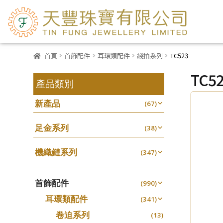
首頁
首飾配件
耳環類配件
綫拍系列
TC523
TC5
產品類別
新產品
(67)
足金系列
(38)
機織鏈系列
(347)
珠仔鏈
(25)
首飾配件
镶口链
(990)
(61)
耳環類配件
管狀網鏈
(341)
(11)
卷迫系列
十字鏈系列
(13)
(56)