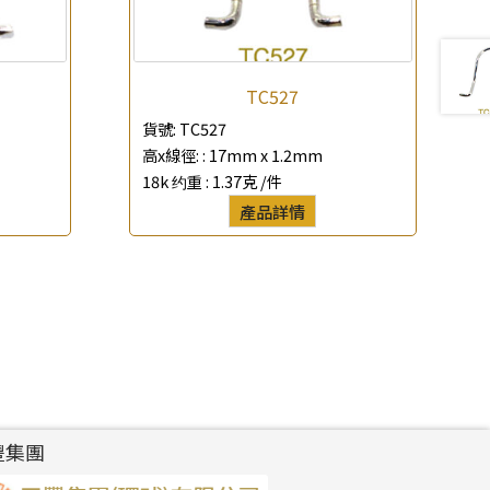
TC527
貨號:
TC527
高x線徑: :
17mm x 1.2mm
18k 约重 :
1.37克 /件
產品詳情
豐集團