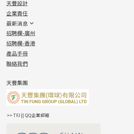
天豐設計
機織鏈系列
足金配件
企業責任
首飾配件
珠仔鏈
鑲口類
镶口链
耳環類配件
最新消息
首飾系列
管狀網鏈
鏈類配件
四爪頭系列
卷迫系列
最新消息
招聘欄-廣州
貴金屬原料
十字車花鏈系列
其他類配件
六爪頭系列
手镯系列
螺絲迫系列
動感車花吊墜
公益活動
(6)
招聘欄-香港
記憶金屬系列
十字閃O鏈系列
珠類配件
車花片
戒指系列
千足金
梅花迫系列
調節珠系列
珠盤系列
各項證書
(2)
十字錘打鏈系列
動感車花片
空心耳環
記憶戒指
平臺迫系列
生圈扣系列
袖口鈕系列
無孔光身珠
產品手冊
相片集
(9)
側身車花鏈系列
鑲口戒指
空心车花管首饰链
拉簧珠珠手鏈
綫拍系列
龍蝦扣系列
焊片及鐳射綫
空心光身珠
展覽會資訊
(19)
聯絡我們
側身鏈系列
鑲口手鏈系列
空心手鐲系列
記憶鈦手鐲
美拍系列
鴨俐制系列
空心車花管
無孔批花珠
最新產品資訊
(14)
肖邦鏈系列
牛仔鏈
耳針系列
字印牌系列
其他
空心批花珠
產品發明及專利
(9)
雙十字鏈系列
耳環扣系列
字母吊墜
天豐集團
水波鏈系列
耳綫/耳鈎系列
相盒吊墜
蛇骨鏈系列
耳環爪頭
項鏈吊墜
鏈尾系列
耳環
生肖吊墜
盒子鏈系列
管扣系列
>> TFJ || QQ企業郵箱
嘴唇鏈系列
星座吊墜
竹節鏈系列
水泡扣
S車花鏈系列
珠扣