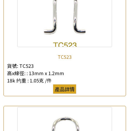
×
產品查詢
TC523
*
你的名字
貨號:
TC523
高x線徑: :
13mm x 1.2mm
公司名稱
18k 约重 :
1.05克 /件
產品詳情
*
e-mail
*
聯絡電話
查詢以下產品