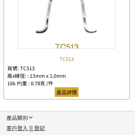
TC513
貨號:
TC513
高x線徑: :
13mm x 1.0mm
18k 约重 :
0.78克 /件
產品詳情
產品類別
新產品
客戶登入 || 登記
足金系列