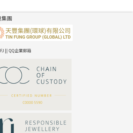
豐集團
TFJ || QQ企業郵箱
*
你的名字
公司名稱
*
e-mail
*
聯絡電話