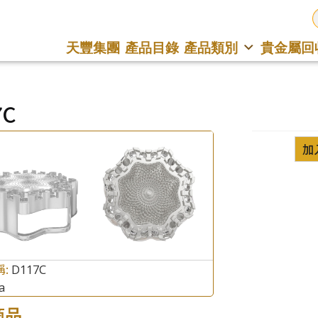
天豐集團
產品目錄
產品類別
貴金屬回
7C
加
稱:
D117C
a
商品