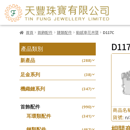
首頁
首飾配件
鏈類配件
動感車花吊墜
D117C
D11
產品類別
新產品
(288)
足金系列
(38)
機織鏈系列
(347)
珠仔鏈
(25)
首飾配件
镶口链
(990)
(61)
商品名
耳環類配件
管狀網鏈
(341)
貨號:
n/
(11)
卷迫系列
十字鏈系列
(13)
相關
(56)
鏈類配件
(462)