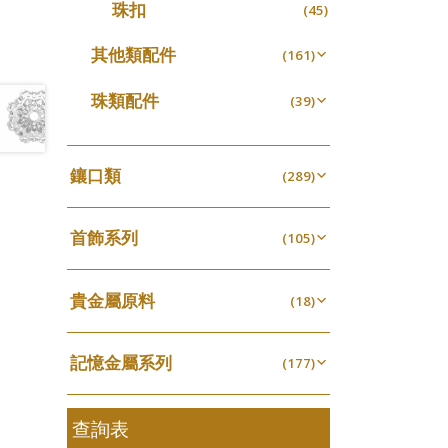
珠扣
(45)
珍珠鏈系列
(3)
坦克鏈系列
其他類配件
(9)
(161)
滿天星鏈系列
珠盤系列
(2)
(16)
珠類配件
(39)
刀片鏈系列
袖口鈕系列
(4)
(7)
無孔光身珠
(7)
方假繩鏈系列
焊片及鐳射綫
(1)
(2)
空心光身珠
(5)
鑲口類
(289)
心心鏈系列
空心車花管
(6)
(19)
無孔批花珠
(5)
四爪頭系列
(20)
其他
(104)
空心批花珠
(22)
首飾系列
六爪頭系列
(105)
(41)
手镯系列
車花片
(8)
(35)
貴金屬原料
戒指系列
(18)
動感車花片
(8)
(20)
千足金
空心耳環
(18)
鑲口戒指
(27)
(16)
記憶金屬系列
(177)
空心车花管首饰链
鑲口手鏈系列
(15)
(146)
記憶戒指
(30)
空心手鐲系列
(8)
拉簧珠珠手鏈
查詢表
(53)
牛仔鏈
(37)