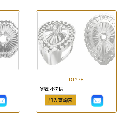
D127B
貨號:
不提供
加入查詢表