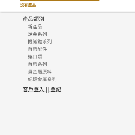
記憶鈦手鐲
(94)
沒有產品
產品類別
新產品
足金系列
機織鏈系列
足金配件
首飾配件
珠仔鏈
鑲口類
镶口链
耳環類配件
首飾系列
管狀網鏈
鏈類配件
四爪頭系列
卷迫系列
貴金屬原料
十字車花鏈系列
其他類配件
六爪頭系列
手镯系列
螺絲迫系列
動感車花吊墜
記憶金屬系列
十字閃O鏈系列
珠類配件
車花片
戒指系列
千足金
梅花迫系列
調節珠系列
珠盤系列
十字錘打鏈系列
動感車花片
空心耳環
記憶戒指
平臺迫系列
生圈扣系列
袖口鈕系列
無孔光身珠
客戶登入 || 登記
側身車花鏈系列
鑲口戒指
空心车花管首饰链
拉簧珠珠手鏈
綫拍系列
龍蝦扣系列
焊片及鐳射綫
空心光身珠
側身鏈系列
鑲口手鏈系列
空心手鐲系列
記憶鈦手鐲
美拍系列
鴨俐制系列
空心車花管
無孔批花珠
肖邦鏈系列
牛仔鏈
耳針系列
字印牌系列
其他
空心批花珠
雙十字鏈系列
耳環扣系列
字母吊墜
水波鏈系列
耳綫/耳鈎系列
相盒吊墜
蛇骨鏈系列
耳環爪頭
項鏈吊墜