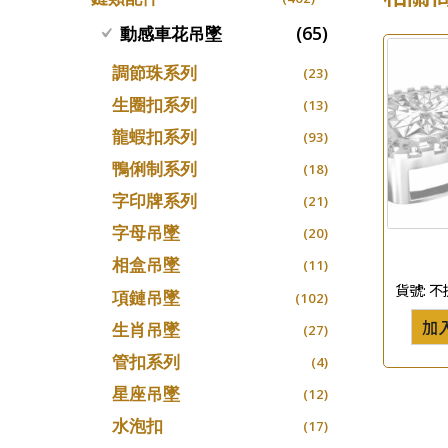
螺絲迫系列
十字車花鏈系列
(15)
(48)
(65)
動感車花吊墜
梅花迫系列
十字閃O鏈系列
(19)
(27)
調節珠系列
(23)
平臺迫系列
十字錘打鏈系列
(74)
(17)
生圈扣系列
(13)
綫拍系列
側身車花鏈系列
(42)
(8)
龍蝦扣系列
(93)
美拍系列
側身鏈系列
(16)
(9)
鴨俐制系列
(18)
耳針系列
肖邦鏈系列
(6)
(14)
字印牌系列
(21)
耳環扣系列
雙十字鏈系列
(29)
(4)
字母吊墜
(20)
耳綫/耳鈎系列
水波鏈系列
(25)
(4)
相盒吊墜
(11)
耳環爪頭
蛇骨鏈系列
(29)
(6)
貨號:
不
項鏈吊墜
(102)
耳環
鏈尾系列
(71)
(6)
加
生肖吊墜
(27)
盒子鏈系列
(6)
管扣系列
(4)
嘴唇鏈系列
(3)
星座吊墜
(12)
竹節鏈系列
(5)
水泡扣
(17)
S車花鏈系列
(1)