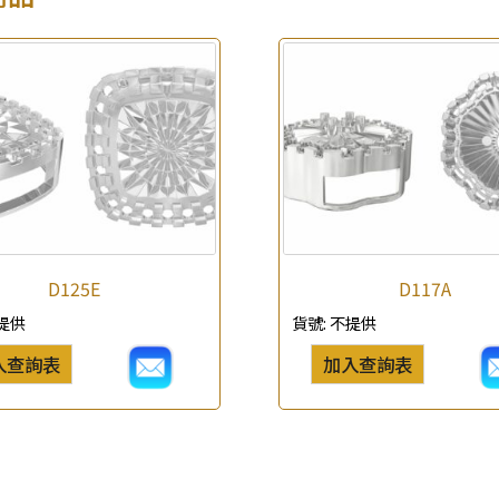
×
產品查詢
*
你的名字
D125E
D117A
提供
貨號:
不提供
公司名稱
入查詢表
加入查詢表
*
e-mail
*
聯絡電話