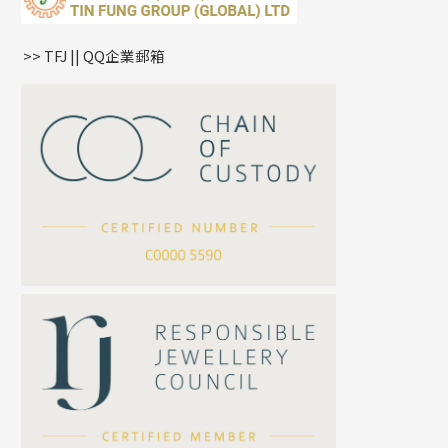
鏈尾系列
耳環
生肖吊墜
盒子鏈系列
管扣系列
>> TFJ || QQ企業郵箱
嘴唇鏈系列
星座吊墜
竹節鏈系列
水泡扣
S車花鏈系列
珠扣
珍珠鏈系列
坦克鏈系列
滿天星鏈系列
*
你的名字
刀片鏈系列
方假繩鏈系列
公司名稱
心心鏈系列
*
e-mail
*
聯絡電話