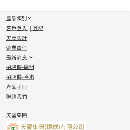
產品類別
新產品
客戶登入 || 登記
足金系列
天豐設計
機織鏈系列
足金配件
企業責任
首飾配件
珠仔鏈
鑲口類
镶口链
耳環類配件
最新消息
首飾系列
管狀網鏈
鏈類配件
四爪頭系列
卷迫系列
最新消息
招聘欄-廣州
貴金屬原料
十字車花鏈系列
其他類配件
六爪頭系列
手镯系列
螺絲迫系列
動感車花吊墜
公益活動
(6)
招聘欄-香港
記憶金屬系列
十字閃O鏈系列
珠類配件
車花片
戒指系列
千足金
梅花迫系列
調節珠系列
珠盤系列
各項證書
(2)
十字錘打鏈系列
動感車花片
空心耳環
記憶戒指
平臺迫系列
生圈扣系列
袖口鈕系列
無孔光身珠
產品手冊
相片集
(9)
側身車花鏈系列
鑲口戒指
空心车花管首饰链
拉簧珠珠手鏈
綫拍系列
龍蝦扣系列
焊片及鐳射綫
空心光身珠
展覽會資訊
(19)
聯絡我們
側身鏈系列
鑲口手鏈系列
空心手鐲系列
記憶鈦手鐲
美拍系列
鴨俐制系列
空心車花管
無孔批花珠
最新產品資訊
(14)
肖邦鏈系列
牛仔鏈
耳針系列
字印牌系列
其他
空心批花珠
產品發明及專利
(9)
雙十字鏈系列
耳環扣系列
字母吊墜
天豐集團
水波鏈系列
耳綫/耳鈎系列
相盒吊墜
蛇骨鏈系列
耳環爪頭
項鏈吊墜