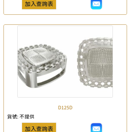
加入查詢表
×
產品查詢
*
你的名字
公司名稱
D125D
*
e-mail
貨號:
不提供
加入查詢表
*
聯絡電話