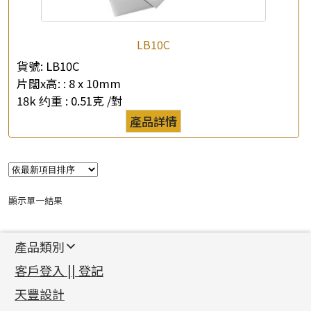
LB10C
貨號:
LB10C
片闊x高: :
8 x 10mm
18k 约重 :
0.51克 /對
×
產品查詢
產品詳情
*
你的名字
公司名稱
顯示單一結果
*
e-mail
產品類別
*
聯絡電話
新產品
客戶登入 || 登記
足金系列
查詢以下產品
天豐設計
機織鏈系列
足金配件