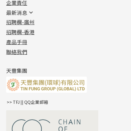
企業責任
首飾配件
珠仔鏈
鑲口類
镶口链
耳環類配件
最新消息
首飾系列
管狀網鏈
鏈類配件
四爪頭系列
卷迫系列
最新消息
招聘欄-廣州
貴金屬原料
十字車花鏈系列
其他類配件
六爪頭系列
手镯系列
螺絲迫系列
動感車花吊墜
公益活動
(6)
招聘欄-香港
記憶金屬系列
十字閃O鏈系列
珠類配件
車花片
戒指系列
千足金
梅花迫系列
調節珠系列
珠盤系列
各項證書
(2)
十字錘打鏈系列
動感車花片
空心耳環
記憶戒指
平臺迫系列
生圈扣系列
袖口鈕系列
無孔光身珠
產品手冊
相片集
(9)
側身車花鏈系列
鑲口戒指
空心车花管首饰链
拉簧珠珠手鏈
綫拍系列
龍蝦扣系列
焊片及鐳射綫
空心光身珠
展覽會資訊
(19)
聯絡我們
側身鏈系列
鑲口手鏈系列
空心手鐲系列
記憶鈦手鐲
美拍系列
鴨俐制系列
空心車花管
無孔批花珠
最新產品資訊
(14)
肖邦鏈系列
牛仔鏈
耳針系列
字印牌系列
其他
空心批花珠
產品發明及專利
(9)
雙十字鏈系列
耳環扣系列
字母吊墜
天豐集團
水波鏈系列
耳綫/耳鈎系列
相盒吊墜
蛇骨鏈系列
耳環爪頭
項鏈吊墜
鏈尾系列
耳環
生肖吊墜
盒子鏈系列
管扣系列
>> TFJ || QQ企業郵箱
嘴唇鏈系列
星座吊墜
竹節鏈系列
水泡扣
S車花鏈系列
珠扣
珍珠鏈系列