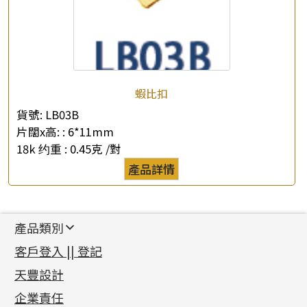
蝦比扣
貨號:
LB03B
片闊x高: :
6*11mm
18k 约重 :
0.45克 /對
產品詳情
產品類別
新產品
客戶登入 || 登記
足金系列
天豐設計
機織鏈系列
足金配件
企業責任
首飾配件
珠仔鏈