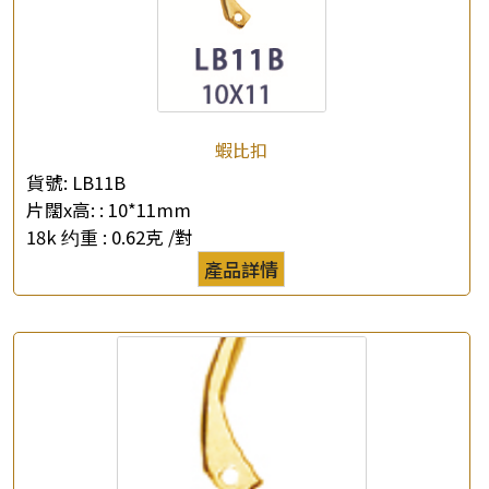
蝦比扣
貨號:
LB11B
片闊x高: :
10*11mm
18k 约重 :
0.62克 /對
產品詳情