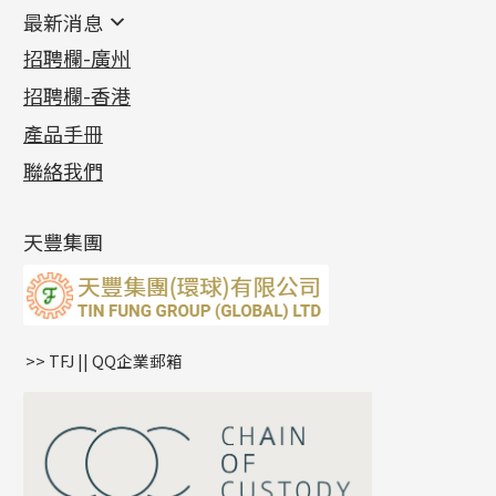
鑲口類
镶口链
耳環類配件
最新消息
首飾系列
管狀網鏈
鏈類配件
四爪頭系列
卷迫系列
最新消息
招聘欄-廣州
貴金屬原料
十字車花鏈系列
其他類配件
六爪頭系列
手镯系列
螺絲迫系列
動感車花吊墜
公益活動
(6)
招聘欄-香港
記憶金屬系列
十字閃O鏈系列
珠類配件
車花片
戒指系列
千足金
梅花迫系列
調節珠系列
珠盤系列
各項證書
(2)
十字錘打鏈系列
動感車花片
空心耳環
記憶戒指
平臺迫系列
生圈扣系列
袖口鈕系列
無孔光身珠
產品手冊
相片集
(9)
側身車花鏈系列
鑲口戒指
空心车花管首饰链
拉簧珠珠手鏈
綫拍系列
龍蝦扣系列
焊片及鐳射綫
空心光身珠
展覽會資訊
(19)
聯絡我們
側身鏈系列
鑲口手鏈系列
空心手鐲系列
記憶鈦手鐲
美拍系列
鴨俐制系列
空心車花管
無孔批花珠
最新產品資訊
(14)
肖邦鏈系列
牛仔鏈
耳針系列
字印牌系列
其他
空心批花珠
產品發明及專利
(9)
雙十字鏈系列
耳環扣系列
字母吊墜
天豐集團
水波鏈系列
耳綫/耳鈎系列
相盒吊墜
蛇骨鏈系列
耳環爪頭
項鏈吊墜
鏈尾系列
耳環
生肖吊墜
盒子鏈系列
管扣系列
>> TFJ || QQ企業郵箱
嘴唇鏈系列
星座吊墜
竹節鏈系列
水泡扣
S車花鏈系列
珠扣
珍珠鏈系列
坦克鏈系列