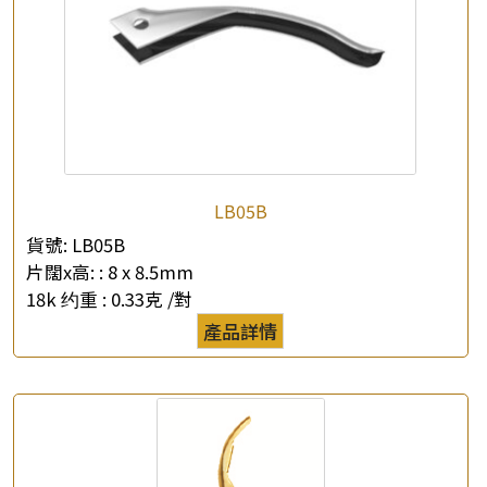
×
產品查詢
*
你的名字
LB05B
貨號:
LB05B
公司名稱
片闊x高: :
8 x 8.5mm
18k 约重 :
0.33克 /對
*
e-mail
產品詳情
*
聯絡電話
查詢以下產品