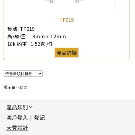
公司名稱
TP019
*
e-mail
貨號:
TP019
高x線徑: :
19mm x 1.2mm
*
聯絡電話
18k 约重 :
1.52克 /件
產品詳情
查詢以下產品
顯示單一結果
產品類別
新產品
客戶登入 || 登記
足金系列
天豐設計
機織鏈系列
足金配件