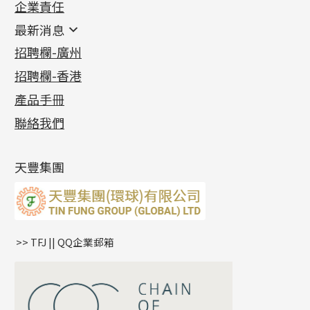
企業責任
首飾配件
珠仔鏈
鑲口類
镶口链
耳環類配件
最新消息
首飾系列
管狀網鏈
鏈類配件
四爪頭系列
卷迫系列
最新消息
招聘欄-廣州
貴金屬原料
十字車花鏈系列
其他類配件
六爪頭系列
手镯系列
螺絲迫系列
動感車花吊墜
公益活動
(6)
招聘欄-香港
記憶金屬系列
十字閃O鏈系列
珠類配件
車花片
戒指系列
千足金
梅花迫系列
調節珠系列
珠盤系列
各項證書
(2)
十字錘打鏈系列
動感車花片
空心耳環
記憶戒指
平臺迫系列
生圈扣系列
袖口鈕系列
無孔光身珠
產品手冊
相片集
(9)
側身車花鏈系列
鑲口戒指
空心车花管首饰链
拉簧珠珠手鏈
綫拍系列
龍蝦扣系列
焊片及鐳射綫
空心光身珠
展覽會資訊
(19)
聯絡我們
側身鏈系列
鑲口手鏈系列
空心手鐲系列
記憶鈦手鐲
美拍系列
鴨俐制系列
空心車花管
無孔批花珠
最新產品資訊
(14)
肖邦鏈系列
牛仔鏈
耳針系列
字印牌系列
其他
空心批花珠
產品發明及專利
(9)
雙十字鏈系列
耳環扣系列
字母吊墜
天豐集團
水波鏈系列
耳綫/耳鈎系列
相盒吊墜
蛇骨鏈系列
耳環爪頭
項鏈吊墜
鏈尾系列
耳環
生肖吊墜
盒子鏈系列
管扣系列
>> TFJ || QQ企業郵箱
嘴唇鏈系列
星座吊墜
竹節鏈系列
水泡扣
S車花鏈系列
珠扣
珍珠鏈系列