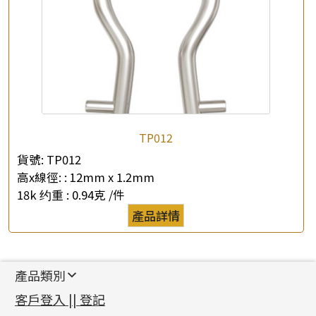
TP012
貨號:
TP012
高x線徑: :
12mm x 1.2mm
18k 约重 :
0.94克 /件
產品詳情
產品類別
新產品
客戶登入 || 登記
足金系列