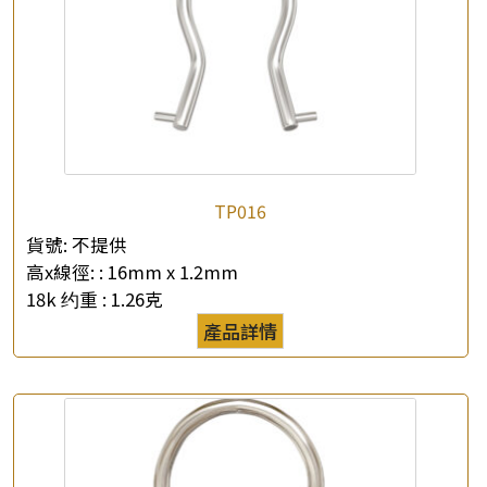
×
產品查詢
TP016
*
你的名字
貨號:
不提供
高x線徑: :
16mm x 1.2mm
公司名稱
18k 约重 :
1.26克
產品詳情
*
e-mail
*
聯絡電話
查詢以下產品