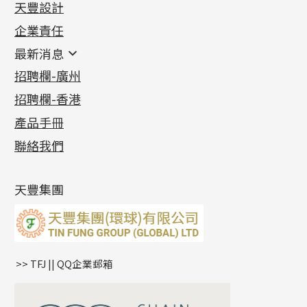
天豐設計
機織鏈系列
足金配件
企業責任
首飾配件
珠仔鏈
鑲口類
镶口链
耳環類配件
最新消息
首飾系列
管狀網鏈
鏈類配件
四爪頭系列
卷迫系列
最新消息
招聘欄-廣州
貴金屬原料
十字車花鏈系列
其他類配件
六爪頭系列
手镯系列
螺絲迫系列
動感車花吊墜
公益活動
(6)
招聘欄-香港
記憶金屬系列
十字閃O鏈系列
珠類配件
車花片
戒指系列
千足金
梅花迫系列
調節珠系列
珠盤系列
各項證書
(2)
十字錘打鏈系列
動感車花片
空心耳環
記憶戒指
平臺迫系列
生圈扣系列
袖口鈕系列
無孔光身珠
產品手冊
相片集
(9)
側身車花鏈系列
鑲口戒指
空心车花管首饰链
拉簧珠珠手鏈
綫拍系列
龍蝦扣系列
焊片及鐳射綫
空心光身珠
展覽會資訊
(19)
聯絡我們
側身鏈系列
鑲口手鏈系列
空心手鐲系列
記憶鈦手鐲
美拍系列
鴨俐制系列
空心車花管
無孔批花珠
最新產品資訊
(14)
肖邦鏈系列
牛仔鏈
耳針系列
字印牌系列
其他
空心批花珠
產品發明及專利
(9)
雙十字鏈系列
耳環扣系列
字母吊墜
天豐集團
水波鏈系列
耳綫/耳鈎系列
相盒吊墜
蛇骨鏈系列
耳環爪頭
項鏈吊墜
鏈尾系列
耳環
生肖吊墜
盒子鏈系列
管扣系列
>> TFJ || QQ企業郵箱
嘴唇鏈系列
星座吊墜
竹節鏈系列
水泡扣
S車花鏈系列
珠扣