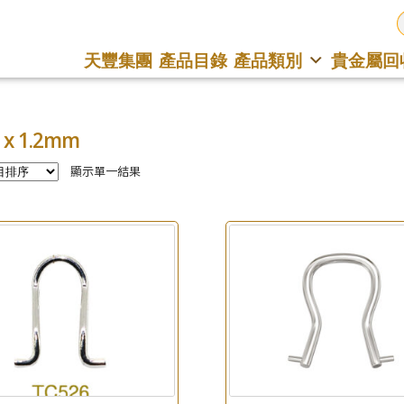
天豐集團
產品目錄
產品類別
貴金屬回
x 1.2mm
顯示單一結果
×
產品查詢
*
你的名字
公司名稱