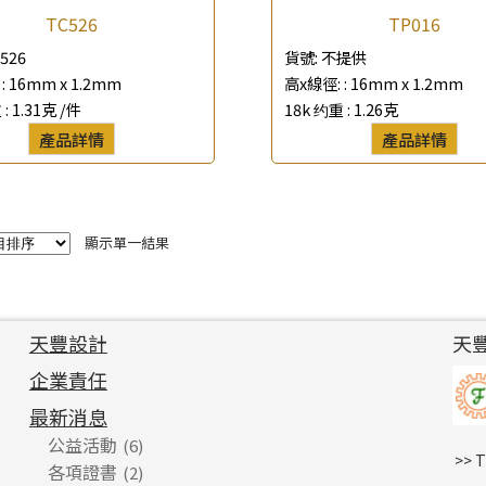
TC526
TP016
*
e-mail
526
貨號:
不提供
:
16mm x 1.2mm
高x線徑: :
16mm x 1.2mm
*
聯絡電話
 :
1.31克 /件
18k 约重 :
1.26克
產品詳情
產品詳情
查詢以下產品
顯示單一結果
天豐設計
天
企業責任
最新消息
公益活動
(6)
>> 
各項證書
(2)