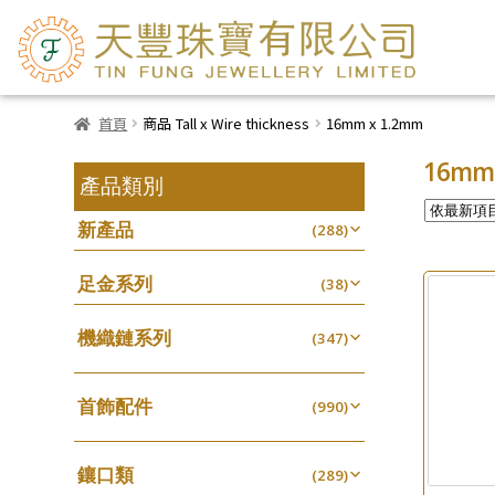
首頁
商品 Tall x Wire thickness
16mm x 1.2mm
16mm 
產品類別
新產品
(288)
足金系列
(38)
機織鏈系列
(347)
珠仔鏈
(25)
首飾配件
镶口链
(990)
(61)
耳環類配件
管狀網鏈
(341)
(11)
鑲口類
卷迫系列
(289)
十字鏈系列
(13)
(56)
鏈類配件
(462)