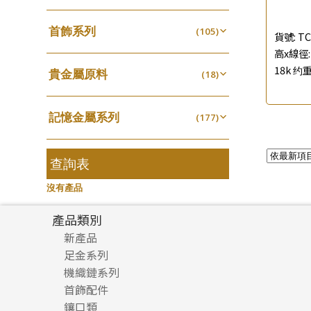
四爪頭系列
螺絲迫系列
(20)
十字車花鏈系列
(15)
(48)
動感車花吊墜
(65)
其他類配件
首飾系列
(161)
六爪頭系列
(105)
梅花迫系列
(41)
十字閃O鏈系列
(19)
(27)
貨號:
TC
調節珠系列
(23)
珠盤系列
手镯系列
(16)
高x線徑: 
車花片
(8)
平臺迫系列
(35)
十字錘打鏈系列
(74)
(17)
珠類配件
(39)
生圈扣系列
(13)
18k 约重
貴金屬原料
袖口鈕系列
戒指系列
(18)
(7)
動感車花片
(8)
綫拍系列
(20)
側身車花鏈系列
(42)
(8)
無孔光身珠
(7)
龍蝦扣系列
(93)
千足金
焊片及鐳射綫
空心耳環
(18)
(2)
鑲口戒指
(27)
美拍系列
(16)
側身鏈系列
(16)
(9)
空心光身珠
(5)
鴨俐制系列
(18)
記憶金屬系列
空心車花管
(177)
空心车花管首饰链
(19)
鑲口手鏈系列
(15)
耳針系列
(146)
肖邦鏈系列
(6)
(14)
無孔批花珠
(5)
字印牌系列
(21)
記憶戒指
其他
(30)
空心手鐲系列
(104)
(8)
耳環扣系列
雙十字鏈系列
(29)
(4)
空心批花珠
(22)
字母吊墜
(20)
拉簧珠珠手鏈
查詢表
(53)
牛仔鏈
(37)
耳綫/耳鈎系列
水波鏈系列
(25)
(4)
相盒吊墜
(11)
記憶鈦手鐲
(94)
沒有產品
耳環爪頭
蛇骨鏈系列
(29)
(6)
項鏈吊墜
(102)
耳環
鏈尾系列
(71)
(6)
產品類別
生肖吊墜
(27)
盒子鏈系列
新產品
(6)
管扣系列
(4)
足金系列
嘴唇鏈系列
(3)
星座吊墜
(12)
機織鏈系列
足金配件
竹節鏈系列
(5)
水泡扣
首飾配件
珠仔鏈
(17)
S車花鏈系列
(1)
鑲口類
镶口链
耳環類配件
珠扣
(45)