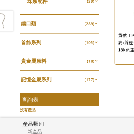
珠類配件
(39)
生圈扣系列
(13)
珍珠鏈系列
袖口鈕系列
(3)
(7)
無孔光身珠
(7)
龍蝦扣系列
(93)
坦克鏈系列
焊片及鐳射綫
(9)
(2)
空心光身珠
(5)
鴨俐制系列
(18)
鑲口類
(289)
滿天星鏈系列
空心車花管
(2)
(19)
無孔批花珠
(5)
字印牌系列
(21)
四爪頭系列
(20)
刀片鏈系列
貨號:
TP
其他
(4)
(104)
空心批花珠
(22)
字母吊墜
(20)
首飾系列
高x線徑: 
六爪頭系列
(105)
(41)
方假繩鏈系列
(1)
18k 约重
相盒吊墜
(11)
手镯系列
車花片
(8)
(35)
心心鏈系列
(6)
項鏈吊墜
貴金屬原料
(102)
戒指系列
(18)
動感車花片
(8)
(20)
生肖吊墜
千足金
(27)
空心耳環
(18)
鑲口戒指
(27)
(16)
記憶金屬系列
管扣系列
(177)
(4)
空心车花管首饰链
鑲口手鏈系列
(15)
(146)
記憶戒指
星座吊墜
(30)
(12)
空心手鐲系列
(8)
拉簧珠珠手鏈
水泡扣
查詢表
(53)
(17)
牛仔鏈
(37)
記憶鈦手鐲
珠扣
(94)
(45)
沒有產品
產品類別
新產品