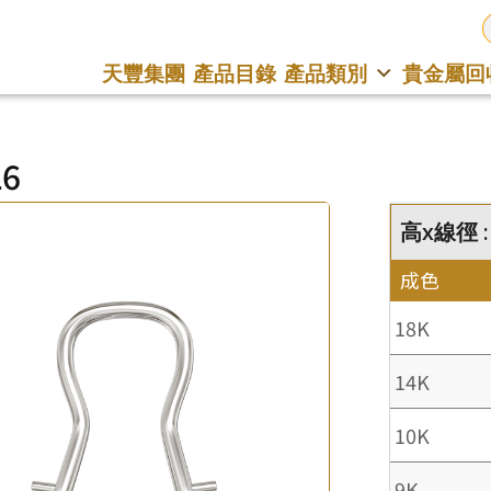
天豐集團
產品目錄
產品類別
貴金屬回
16
高x線徑 :
成色
18K
14K
10K
9K