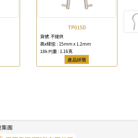
TP015D
貨號:
不提供
高x線徑: :
15mm x 1.2mm
18k 约重 :
1.16克
產品詳情
豐集團