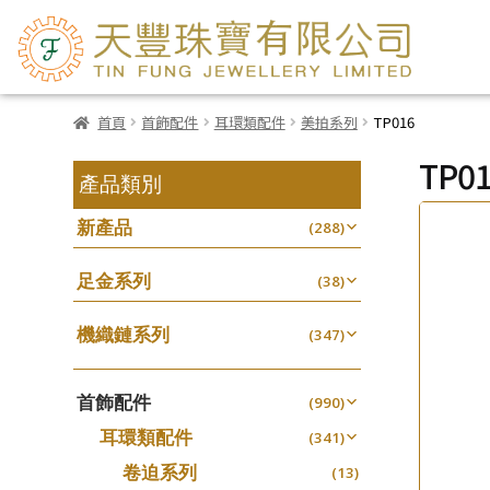
首頁
首飾配件
耳環類配件
美拍系列
TP016
TP0
產品類別
新產品
(288)
足金系列
(38)
機織鏈系列
(347)
珠仔鏈
(25)
首飾配件
镶口链
(990)
(61)
耳環類配件
管狀網鏈
(341)
(11)
卷迫系列
十字鏈系列
(13)
(56)