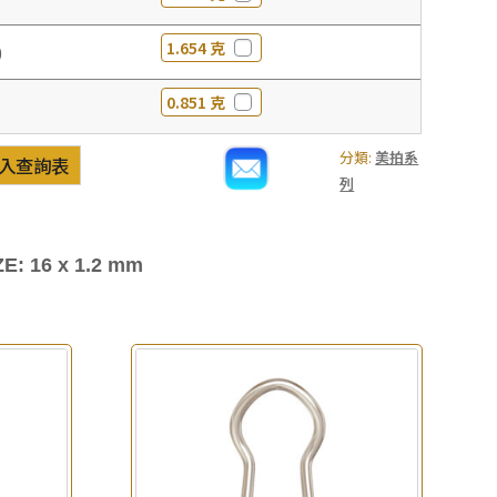
1.654 克
0
0.851 克
分類:
美拍系
入查詢表
列
E: 16 x 1.2 mm