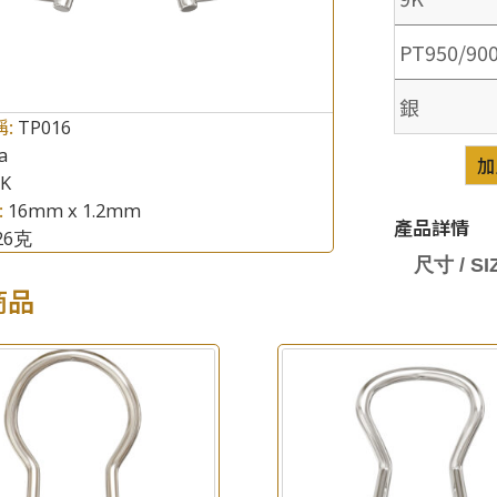
PT950/90
銀
稱:
TP016
a
×
加
產品查詢
8K
:
16mm x 1.2mm
*
你的名字
產品詳情
.26克
尺寸 / SIZ
公司名稱
商品
*
e-mail
*
聯絡電話
查詢以下產品