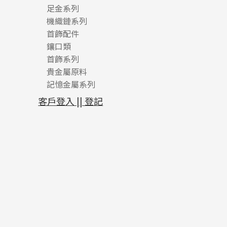
足金系列
機織鏈系列
足金配件
首飾配件
珠仔鏈
鑲口類
镶口链
耳環類配件
首飾系列
管狀網鏈
鏈類配件
四爪頭系列
卷迫系列
貴金屬原料
十字車花鏈系列
其他類配件
六爪頭系列
手镯系列
螺絲迫系列
動感車花吊墜
記憶金屬系列
十字閃O鏈系列
珠類配件
車花片
戒指系列
千足金
梅花迫系列
調節珠系列
珠盤系列
十字錘打鏈系列
動感車花片
空心耳環
記憶戒指
平臺迫系列
生圈扣系列
袖口鈕系列
無孔光身珠
客戶登入 || 登記
側身車花鏈系列
鑲口戒指
空心车花管首饰链
拉簧珠珠手鏈
綫拍系列
龍蝦扣系列
焊片及鐳射綫
空心光身珠
側身鏈系列
鑲口手鏈系列
空心手鐲系列
記憶鈦手鐲
美拍系列
鴨俐制系列
空心車花管
無孔批花珠
肖邦鏈系列
牛仔鏈
耳針系列
字印牌系列
其他
空心批花珠
雙十字鏈系列
耳環扣系列
字母吊墜
水波鏈系列
耳綫/耳鈎系列
相盒吊墜
蛇骨鏈系列
耳環爪頭
項鏈吊墜
鏈尾系列
耳環
生肖吊墜
盒子鏈系列
管扣系列
嘴唇鏈系列
星座吊墜
竹節鏈系列
水泡扣