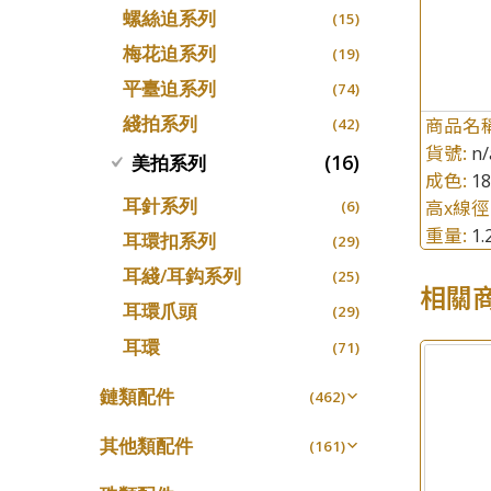
螺絲迫系列
十字車花鏈系列
(15)
(48)
梅花迫系列
十字閃O鏈系列
(19)
(27)
平臺迫系列
十字錘打鏈系列
(74)
(17)
綫拍系列
商品名
側身車花鏈系列
(42)
(8)
貨號:
n/
側身鏈系列
(16)
美拍系列
(9)
成色:
1
肖邦鏈系列
(14)
耳針系列
高x線徑
(6)
雙十字鏈系列
重量:
(4)
1
耳環扣系列
(29)
水波鏈系列
(4)
耳綫/耳鈎系列
(25)
相關
蛇骨鏈系列
(6)
耳環爪頭
(29)
鏈尾系列
(6)
耳環
(71)
盒子鏈系列
(6)
鏈類配件
(462)
嘴唇鏈系列
(3)
動感車花吊墜
(65)
竹節鏈系列
其他類配件
(5)
(161)
調節珠系列
(23)
S車花鏈系列
珠盤系列
(1)
(16)