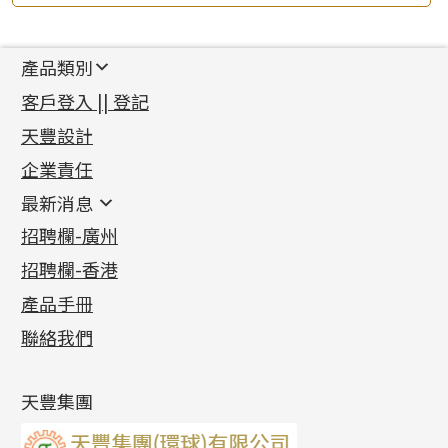
產品類別
新產品
客戶登入 || 登記
足金系列
天豐設計
機織鏈系列
足金配件
企業責任
首飾配件
珠仔鏈
鑲口類
镶口链
耳環類配件
最新消息
首飾系列
管狀網鏈
鏈類配件
四爪頭系列
卷迫系列
最新消息
招聘欄-廣州
貴金屬原料
十字車花鏈系列
其他類配件
六爪頭系列
手镯系列
螺絲迫系列
動感車花吊墜
公益活動
(6)
招聘欄-香港
記憶金屬系列
十字閃O鏈系列
珠類配件
車花片
戒指系列
千足金
梅花迫系列
調節珠系列
珠盤系列
各項證書
(2)
十字錘打鏈系列
動感車花片
空心耳環
記憶戒指
平臺迫系列
生圈扣系列
袖口鈕系列
無孔光身珠
產品手冊
相片集
(9)
側身車花鏈系列
鑲口戒指
空心车花管首饰链
拉簧珠珠手鏈
綫拍系列
龍蝦扣系列
焊片及鐳射綫
空心光身珠
展覽會資訊
(19)
聯絡我們
側身鏈系列
鑲口手鏈系列
空心手鐲系列
記憶鈦手鐲
美拍系列
鴨俐制系列
空心車花管
無孔批花珠
最新產品資訊
(14)
肖邦鏈系列
牛仔鏈
耳針系列
字印牌系列
其他
空心批花珠
產品發明及專利
(9)
雙十字鏈系列
耳環扣系列
字母吊墜
天豐集團
水波鏈系列
耳綫/耳鈎系列
相盒吊墜
蛇骨鏈系列
耳環爪頭
項鏈吊墜