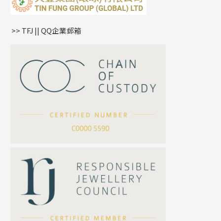
鏈尾系列
耳環
生肖吊墜
盒子鏈系列
管扣系列
>> TFJ || QQ企業郵箱
嘴唇鏈系列
星座吊墜
竹節鏈系列
水泡扣
S車花鏈系列
珠扣
珍珠鏈系列
坦克鏈系列
滿天星鏈系列
*
你的名字
刀片鏈系列
方假繩鏈系列
公司名稱
心心鏈系列
*
e-mail
*
聯絡電話