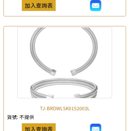
×
產品查詢
加入查詢表
*
你的名字
公司名稱
*
e-mail
*
聯絡電話
查詢以下產品
TJ-BRDWLSK0152003L
貨號:
不提供
加入查詢表