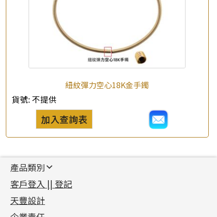
紐紋彈力空心18K金手鐲
貨號:
不提供
加入查詢表
產品類別
新產品
客戶登入 || 登記
足金系列
天豐設計
機織鏈系列
足金配件
企業責任
首飾配件
珠仔鏈