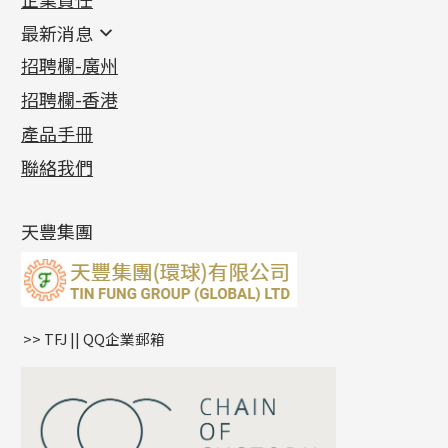
鑲口類
镶口链
耳環類配件
最新消息
首飾系列
管狀網鏈
鏈類配件
四爪頭系列
卷迫系列
最新消息
招聘欄-廣州
貴金屬原料
十字車花鏈系列
其他類配件
六爪頭系列
手镯系列
螺絲迫系列
動感車花吊墜
公益活動
(6)
招聘欄-香港
記憶金屬系列
十字閃O鏈系列
珠類配件
車花片
戒指系列
千足金
梅花迫系列
調節珠系列
珠盤系列
各項證書
(2)
十字錘打鏈系列
動感車花片
空心耳環
記憶戒指
平臺迫系列
生圈扣系列
袖口鈕系列
無孔光身珠
產品手冊
相片集
(9)
側身車花鏈系列
鑲口戒指
空心车花管首饰链
拉簧珠珠手鏈
綫拍系列
龍蝦扣系列
焊片及鐳射綫
空心光身珠
展覽會資訊
(19)
聯絡我們
側身鏈系列
鑲口手鏈系列
空心手鐲系列
記憶鈦手鐲
美拍系列
鴨俐制系列
空心車花管
無孔批花珠
最新產品資訊
(14)
肖邦鏈系列
牛仔鏈
耳針系列
字印牌系列
其他
空心批花珠
產品發明及專利
(9)
雙十字鏈系列
耳環扣系列
字母吊墜
天豐集團
水波鏈系列
耳綫/耳鈎系列
相盒吊墜
蛇骨鏈系列
耳環爪頭
項鏈吊墜
鏈尾系列
耳環
生肖吊墜
盒子鏈系列
管扣系列
>> TFJ || QQ企業郵箱
嘴唇鏈系列
星座吊墜
竹節鏈系列
水泡扣
S車花鏈系列
珠扣
珍珠鏈系列
坦克鏈系列