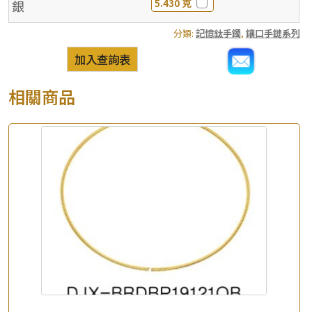
5.430 克
銀
分類:
記憶鈦手鐲
,
鑲口手鏈系列
加入查詢表
相關商品