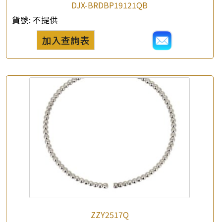
DJX-BRDBP19121QB
×
貨號:
不提供
產品查詢
加入查詢表
*
你的名字
公司名稱
*
e-mail
*
聯絡電話
查詢以下產品
ZZY2517Q