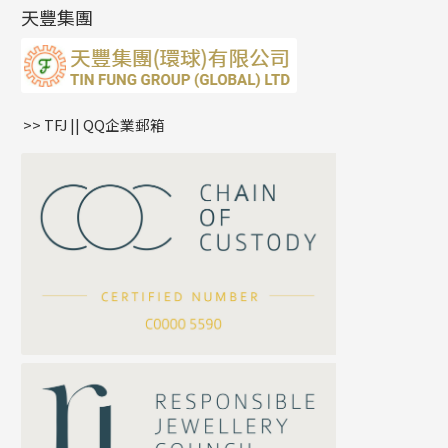
雙十字鏈系列
耳環扣系列
字母吊墜
天豐集團
水波鏈系列
耳綫/耳鈎系列
相盒吊墜
蛇骨鏈系列
耳環爪頭
項鏈吊墜
鏈尾系列
耳環
生肖吊墜
盒子鏈系列
管扣系列
>> TFJ || QQ企業郵箱
嘴唇鏈系列
星座吊墜
竹節鏈系列
水泡扣
S車花鏈系列
珠扣
珍珠鏈系列
坦克鏈系列
滿天星鏈系列
*
你的名字
刀片鏈系列
方假繩鏈系列
公司名稱
心心鏈系列
*
e-mail
*
聯絡電話