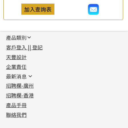
加入查詢表
產品類別
新產品
客戶登入 || 登記
足金系列
天豐設計
機織鏈系列
足金配件
企業責任
首飾配件
珠仔鏈
鑲口類
镶口链
耳環類配件
最新消息
首飾系列
管狀網鏈
鏈類配件
四爪頭系列
卷迫系列
最新消息
招聘欄-廣州
貴金屬原料
十字車花鏈系列
其他類配件
六爪頭系列
手镯系列
螺絲迫系列
動感車花吊墜
公益活動
(6)
招聘欄-香港
記憶金屬系列
十字閃O鏈系列
珠類配件
車花片
戒指系列
千足金
梅花迫系列
調節珠系列
珠盤系列
各項證書
(2)
十字錘打鏈系列
動感車花片
空心耳環
記憶戒指
平臺迫系列
生圈扣系列
袖口鈕系列
無孔光身珠
產品手冊
相片集
(9)
側身車花鏈系列
鑲口戒指
空心车花管首饰链
拉簧珠珠手鏈
綫拍系列
龍蝦扣系列
焊片及鐳射綫
空心光身珠
展覽會資訊
(19)
聯絡我們
側身鏈系列
鑲口手鏈系列
空心手鐲系列
記憶鈦手鐲
美拍系列
鴨俐制系列
空心車花管
無孔批花珠
最新產品資訊
(14)
肖邦鏈系列
牛仔鏈
耳針系列
字印牌系列
其他
空心批花珠
產品發明及專利
(9)