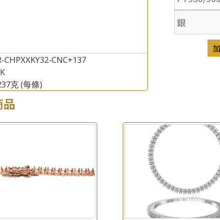
銀
R-CHPXXKY32-CNC+137
8K
.237克
(每條)
商品
×
產品查詢
*
你的名字
公司名稱
*
e-mail