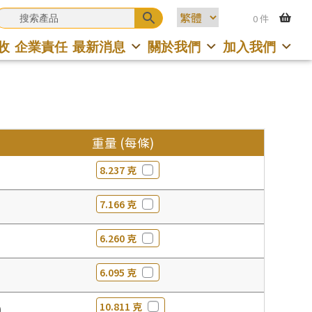
0 件
收
企業責任
最新消息
關於我們
加入我們
重量 (每條)
8.237 克
7.166 克
6.260 克
6.095 克
10.811 克
0