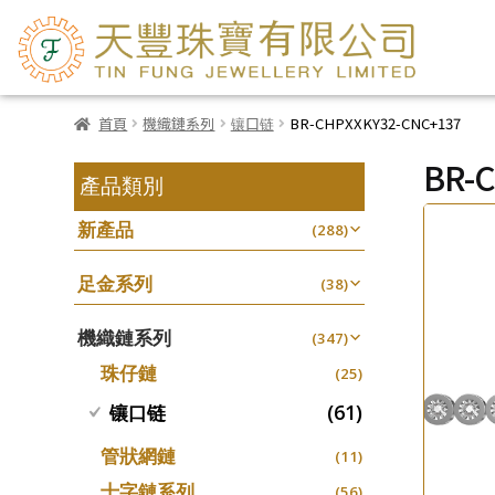
首頁
機織鏈系列
镶口链
BR-CHPXXKY32-CNC+137
BR-
產品類別
新產品
(288)
足金系列
(38)
機織鏈系列
(347)
珠仔鏈
(25)
(61)
镶口链
管狀網鏈
(11)
十字鏈系列
(56)