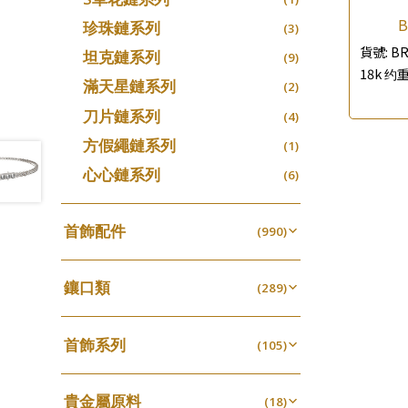
B
珍珠鏈系列
(3)
貨號:
BR
坦克鏈系列
(9)
18k 约重
滿天星鏈系列
(2)
刀片鏈系列
(4)
方假繩鏈系列
(1)
心心鏈系列
(6)
首飾配件
(990)
耳環類配件
(341)
鑲口類
卷迫系列
(289)
(13)
鏈類配件
(462)
四爪頭系列
螺絲迫系列
(20)
(15)
動感車花吊墜
(65)
其他類配件
首飾系列
(161)
六爪頭系列
(105)
梅花迫系列
(41)
(19)
調節珠系列
(23)
珠盤系列
手镯系列
(16)
車花片
(8)
平臺迫系列
(35)
(74)
珠類配件
(39)
生圈扣系列
(13)
貴金屬原料
袖口鈕系列
戒指系列
(18)
(7)
動感車花片
(8)
綫拍系列
(20)
(42)