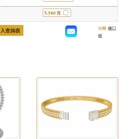
5.560 克
分類:
镶口
加入查詢表
链