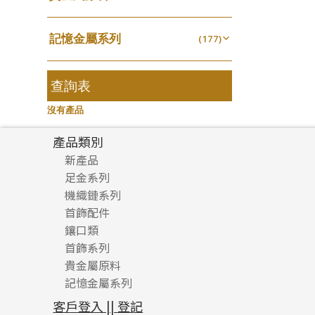
無孔光身珠
(7)
龍蝦扣系列
(93)
千足金
焊片及鐳射綫
空心耳環
(18)
(2)
鑲口戒指
(27)
美拍系列
(16)
(16)
空心光身珠
(5)
鴨俐制系列
(18)
記憶金屬系列
空心車花管
(177)
空心车花管首饰链
(19)
鑲口手鏈系列
(15)
耳針系列
(146)
(6)
無孔批花珠
(5)
字印牌系列
(21)
記憶戒指
其他
(30)
空心手鐲系列
(104)
(8)
耳環扣系列
(29)
空心批花珠
(22)
字母吊墜
(20)
拉簧珠珠手鏈
查詢表
(53)
牛仔鏈
(37)
耳綫/耳鈎系列
(25)
相盒吊墜
(11)
記憶鈦手鐲
(94)
沒有產品
耳環爪頭
(29)
項鏈吊墜
(102)
耳環
(71)
產品類別
生肖吊墜
(27)
新產品
管扣系列
(4)
足金系列
星座吊墜
(12)
機織鏈系列
足金配件
水泡扣
首飾配件
珠仔鏈
(17)
鑲口類
镶口链
耳環類配件
珠扣
(45)
首飾系列
管狀網鏈
鏈類配件
四爪頭系列
卷迫系列
貴金屬原料
十字車花鏈系列
其他類配件
六爪頭系列
手镯系列
螺絲迫系列
動感車花吊墜
記憶金屬系列
十字閃O鏈系列
珠類配件
車花片
戒指系列
千足金
梅花迫系列
調節珠系列
珠盤系列
十字錘打鏈系列
動感車花片
空心耳環
記憶戒指
平臺迫系列
生圈扣系列
袖口鈕系列
無孔光身珠
客戶登入 || 登記