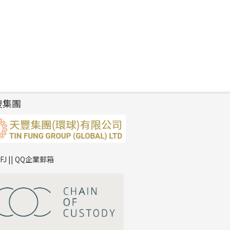
豐集團
TFJ || QQ企業郵箱
*
你的名字
公司名稱