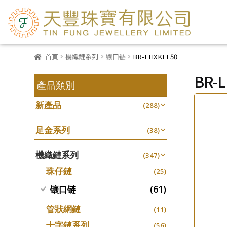
首頁
機織鏈系列
镶口链
BR-LHXKLF50
BR-
產品類別
新產品
(288)
足金系列
(38)
機織鏈系列
(347)
珠仔鏈
(25)
(61)
镶口链
管狀網鏈
(11)
十字鏈系列
(56)