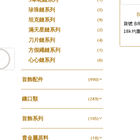
珍珠鏈系列
(3)
B
坦克鏈系列
(9)
貨號:
BR
滿天星鏈系列
(2)
18k 约重
刀片鏈系列
(4)
方假繩鏈系列
(1)
心心鏈系列
(6)
首飾配件
(990)
耳環類配件
(341)
鑲口類
卷迫系列
(289)
(13)
鏈類配件
(462)
四爪頭系列
螺絲迫系列
(20)
(15)
動感車花吊墜
(65)
其他類配件
首飾系列
(161)
六爪頭系列
(105)
梅花迫系列
(41)
(19)
調節珠系列
(23)
珠盤系列
手镯系列
(16)
車花片
(8)
平臺迫系列
(35)
(74)
珠類配件
(39)
生圈扣系列
(13)
貴金屬原料
袖口鈕系列
戒指系列
(18)
(7)
動感車花片
(8)
綫拍系列
(20)
(42)