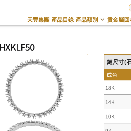
天豐集團
產品目錄
產品類別
貴金屬回
LHXKLF50
鏈尺寸(石數)
成色
18K
14K
10K
9K