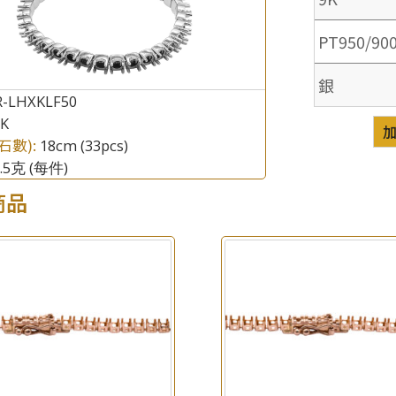
PT950/90
銀
R-LHXKLF50
8K
石數):
18cm (33pcs)
5.5克
(每件)
商品
×
產品查詢
*
你的名字
公司名稱
*
e-mail