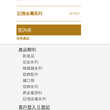
無孔光身珠
(7)
龍蝦扣系列
(93)
千足金
焊片及鐳射綫
空心耳環
(18)
(2)
鑲口戒指
(27)
美拍系列
(16)
(16)
空心光身珠
(5)
鴨俐制系列
(18)
記憶金屬系列
空心車花管
(177)
空心车花管首饰链
(19)
鑲口手鏈系列
(15)
耳針系列
(146)
(6)
無孔批花珠
(5)
字印牌系列
(21)
記憶戒指
其他
(30)
空心手鐲系列
(104)
(8)
耳環扣系列
(29)
空心批花珠
(22)
字母吊墜
(20)
拉簧珠珠手鏈
查詢表
(53)
牛仔鏈
(37)
耳綫/耳鈎系列
(25)
相盒吊墜
(11)
記憶鈦手鐲
(94)
沒有產品
耳環爪頭
(29)
項鏈吊墜
(102)
耳環
(71)
產品類別
生肖吊墜
(27)
新產品
管扣系列
(4)
足金系列
星座吊墜
(12)
機織鏈系列
足金配件
水泡扣
首飾配件
珠仔鏈
(17)
鑲口類
镶口链
耳環類配件
珠扣
(45)
首飾系列
管狀網鏈
鏈類配件
四爪頭系列
卷迫系列
貴金屬原料
十字車花鏈系列
其他類配件
六爪頭系列
手镯系列
螺絲迫系列
動感車花吊墜
記憶金屬系列
十字閃O鏈系列
珠類配件
車花片
戒指系列
千足金
梅花迫系列
調節珠系列
珠盤系列
十字錘打鏈系列
動感車花片
空心耳環
記憶戒指
平臺迫系列
生圈扣系列
袖口鈕系列
無孔光身珠
客戶登入 || 登記