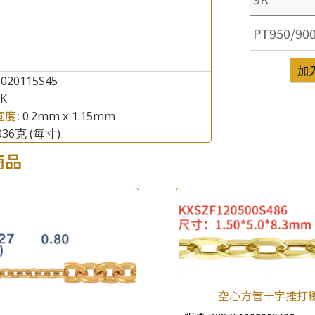
PT950/90
加
020115S45
8K
寬度:
0.2mm x 1.15mm
.036克
(每寸)
商品
×
產品查詢
*
你的名字
公司名稱
空心方管十字捶打
*
e-mail