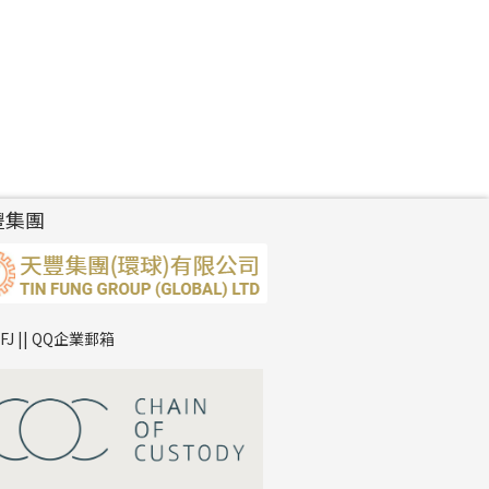
豐集團
TFJ || QQ企業郵箱
*
你的名字
公司名稱