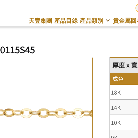
天豐集團
產品目錄
產品類別
貴金屬回
0115S45
厚度 x 寬度
成色
18K
14K
10K
9K