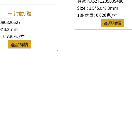
貨號:
KXSZF120500S486
Size: :
1.5*5.0*8.3mm
*
聯絡電話
十字捶打鏈
18k 约重 :
0.620克 /寸
080320S27
產品詳情
查詢以下產品
.8*3.2mm
 :
0.730克 /寸
產品詳情