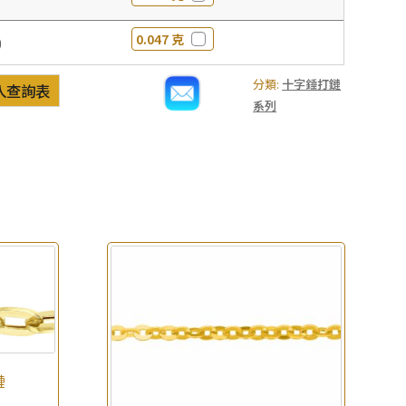
0.047 克
0
分類:
十字錘打鏈
入查詢表
系列
鏈