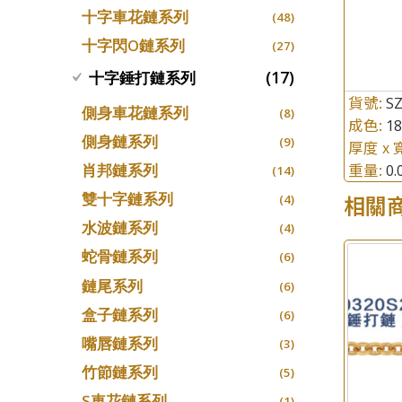
十字車花鏈系列
(48)
十字閃O鏈系列
(27)
(17)
十字錘打鏈系列
貨號:
SZ
側身車花鏈系列
(8)
成色:
1
側身鏈系列
(9)
厚度 x 
重量:
肖邦鏈系列
0
(14)
雙十字鏈系列
相關
(4)
水波鏈系列
(4)
蛇骨鏈系列
(6)
鏈尾系列
(6)
盒子鏈系列
(6)
嘴唇鏈系列
(3)
竹節鏈系列
(5)
S車花鏈系列
(1)