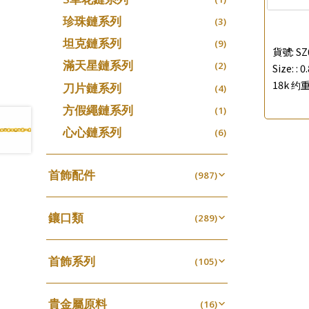
珍珠鏈系列
(3)
坦克鏈系列
(9)
貨號:
SZ
滿天星鏈系列
(2)
Size: :
0
18k 约重
刀片鏈系列
(4)
方假繩鏈系列
(1)
心心鏈系列
(6)
首飾配件
(987)
耳環類配件
(341)
鑲口類
卷迫系列
(289)
(13)
鏈類配件
(460)
四爪頭系列
螺絲迫系列
(20)
(15)
動感車花吊墜
(65)
其他類配件
首飾系列
(161)
六爪頭系列
(105)
梅花迫系列
(41)
(19)
調節珠系列
(23)
珠盤系列
手镯系列
(16)
車花片
(8)
平臺迫系列
(35)
(74)
珠類配件
(38)
生圈扣系列
(13)
貴金屬原料
袖口鈕系列
戒指系列
(16)
(7)
動感車花片
(8)
綫拍系列
(20)
(42)