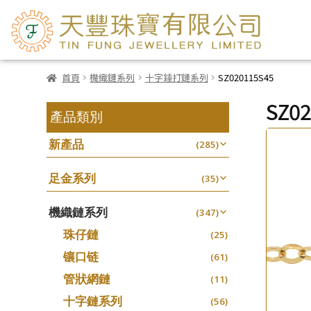
首頁
機織鏈系列
十字錘打鏈系列
SZ020115S45
SZ02
產品類別
新產品
(285)
足金系列
(35)
機織鏈系列
(347)
珠仔鏈
(25)
镶口链
(61)
管狀網鏈
(11)
十字鏈系列
(56)