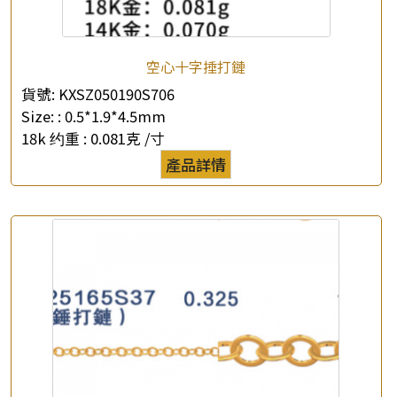
×
產品查詢
空心十字捶打鏈
貨號:
KXSZ050190S706
*
你的名字
Size: :
0.5*1.9*4.5mm
18k 约重 :
0.081克 /寸
公司名稱
產品詳情
*
e-mail
*
聯絡電話
查詢以下產品