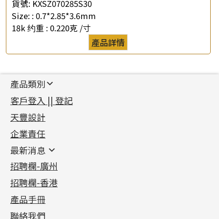
貨號:
KXSZ070285S30
Size: :
0.7*2.85*3.6mm
18k 约重 :
0.220克 /寸
產品詳情
產品類別
新產品
客戶登入 || 登記
足金系列
天豐設計
機織鏈系列
足金配件
企業責任
首飾配件
珠仔鏈
鑲口類
镶口链
耳環類配件
最新消息
首飾系列
管狀網鏈
鏈類配件
四爪頭系列
卷迫系列
最新消息
招聘欄-廣州
貴金屬原料
十字車花鏈系列
其他類配件
六爪頭系列
手镯系列
螺絲迫系列
動感車花吊墜
公益活動
(6)
招聘欄-香港
記憶金屬系列
十字閃O鏈系列
珠類配件
車花片
戒指系列
千足金
梅花迫系列
調節珠系列
珠盤系列
各項證書
(2)
十字錘打鏈系列
動感車花片
空心耳環
記憶戒指
平臺迫系列
生圈扣系列
袖口鈕系列
無孔光身珠
產品手冊
相片集
(9)
側身車花鏈系列
鑲口戒指
空心车花管首饰链
拉簧珠珠手鏈
綫拍系列
龍蝦扣系列
焊片及鐳射綫
空心光身珠
展覽會資訊
(19)
聯絡我們
側身鏈系列
鑲口手鏈系列
空心手鐲系列
記憶鈦手鐲
美拍系列
鴨俐制系列
空心車花管
無孔批花珠