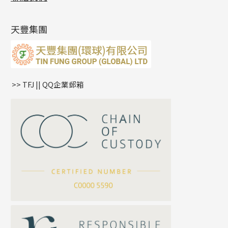
最新產品資訊
(14)
肖邦鏈系列
牛仔鏈
耳針系列
字印牌系列
其他
空心批花珠
產品發明及專利
(9)
雙十字鏈系列
耳環扣系列
字母吊墜
天豐集團
水波鏈系列
耳綫/耳鈎系列
相盒吊墜
蛇骨鏈系列
耳環爪頭
項鏈吊墜
鏈尾系列
耳環
生肖吊墜
盒子鏈系列
管扣系列
>> TFJ || QQ企業郵箱
嘴唇鏈系列
星座吊墜
竹節鏈系列
水泡扣
S車花鏈系列
珠扣
珍珠鏈系列
坦克鏈系列
滿天星鏈系列
*
你的名字
刀片鏈系列
方假繩鏈系列
公司名稱
心心鏈系列
*
e-mail