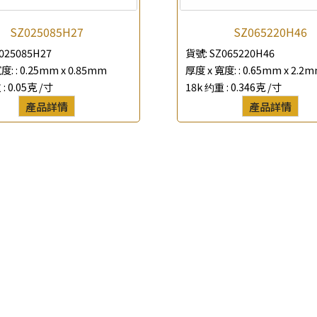
*
聯絡電話
SZ025085H27
SZ065220H46
025085H27
貨號:
SZ065220H46
查詢以下產品
度: :
0.25mm x 0.85mm
厚度 x 寬度: :
0.65mm x 2.2
 :
0.05克 /寸
18k 约重 :
0.346克 /寸
產品詳情
產品詳情