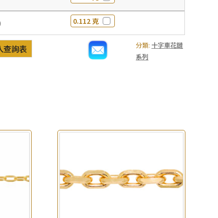
0.112 克
0
分類:
十字車花鏈
入查詢表
系列