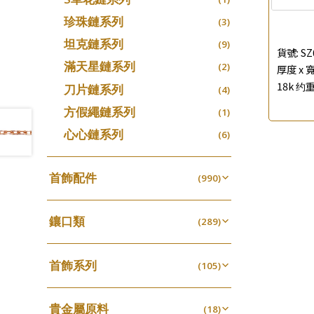
珍珠鏈系列
(3)
坦克鏈系列
(9)
貨號:
SZ
滿天星鏈系列
(2)
厚度 x 寬
18k 约重
刀片鏈系列
(4)
方假繩鏈系列
(1)
心心鏈系列
(6)
首飾配件
(990)
耳環類配件
(341)
鑲口類
卷迫系列
(289)
(13)
鏈類配件
(462)
四爪頭系列
螺絲迫系列
(20)
(15)
動感車花吊墜
(65)
其他類配件
首飾系列
(161)
六爪頭系列
(105)
梅花迫系列
(41)
(19)
調節珠系列
(23)
珠盤系列
手镯系列
(16)
車花片
(8)
平臺迫系列
(35)
(74)
珠類配件
(39)
生圈扣系列
(13)
貴金屬原料
袖口鈕系列
戒指系列
(18)
(7)
動感車花片
(8)
綫拍系列
(20)
(42)