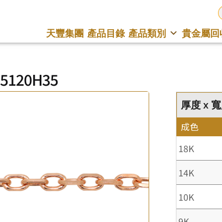
天豐集團
產品目錄
產品類別
貴金屬回
35120H35
厚度 x 寬度
成色
18K
14K
10K
9K