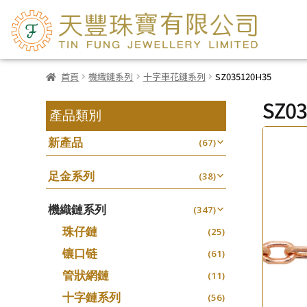
首頁
機織鏈系列
十字車花鏈系列
SZ035120H35
SZ0
產品類別
新產品
(67)
足金系列
(38)
機織鏈系列
(347)
珠仔鏈
(25)
镶口链
(61)
管狀網鏈
(11)
十字鏈系列
(56)