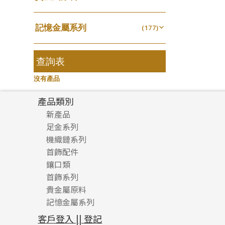
無孔光身珠
(7)
龍蝦扣系列
(93)
千足金
焊片及鐳射綫
空心耳環
(18)
(2)
鑲口戒指
(27)
美拍系列
(16)
(16)
空心光身珠
(5)
鴨俐制系列
(18)
記憶金屬系列
空心車花管
(177)
空心车花管首饰链
(19)
鑲口手鏈系列
(15)
耳針系列
(146)
(6)
無孔批花珠
(5)
字印牌系列
(21)
記憶戒指
其他
(30)
空心手鐲系列
(104)
(8)
耳環扣系列
(29)
空心批花珠
(22)
字母吊墜
(20)
拉簧珠珠手鏈
查詢表
(53)
牛仔鏈
(37)
耳綫/耳鈎系列
(25)
相盒吊墜
(11)
記憶鈦手鐲
(94)
沒有產品
耳環爪頭
(29)
項鏈吊墜
(102)
耳環
(71)
產品類別
生肖吊墜
(27)
新產品
管扣系列
(4)
足金系列
星座吊墜
(12)
機織鏈系列
足金配件
水泡扣
首飾配件
珠仔鏈
(17)
鑲口類
镶口链
耳環類配件
珠扣
(45)
首飾系列
管狀網鏈
鏈類配件
四爪頭系列
卷迫系列
貴金屬原料
十字車花鏈系列
其他類配件
六爪頭系列
手镯系列
螺絲迫系列
動感車花吊墜
記憶金屬系列
十字閃O鏈系列
珠類配件
車花片
戒指系列
千足金
梅花迫系列
調節珠系列
珠盤系列
十字錘打鏈系列
動感車花片
空心耳環
記憶戒指
平臺迫系列
生圈扣系列
袖口鈕系列
無孔光身珠
客戶登入 || 登記