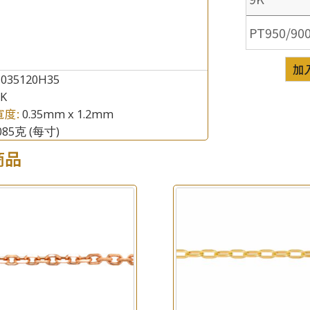
PT950/90
加
Z035120H35
8K
寬度:
0.35mm x 1.2mm
.085克
(每寸)
商品
×
產品查詢
*
你的名字
公司名稱
*
e-mail