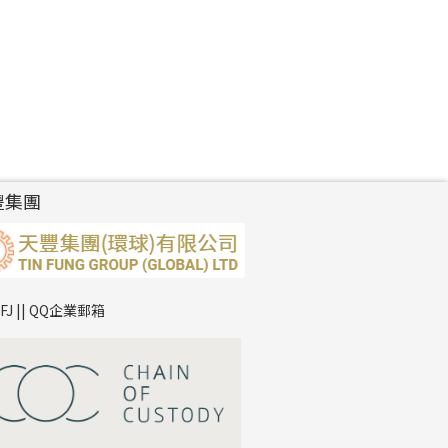
豐集團
TFJ || QQ企業郵箱
*
你的名字
公司名稱