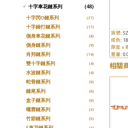
(48)
十字車花鏈系列
十字閃O鏈系列
(27)
十字錘打鏈系列
(17)
貨號:
S
側身車花鏈系列
(8)
成色:
1
側身鏈系列
(9)
厚度 x 
重量:
肖邦鏈系列
0
(14)
雙十字鏈系列
相關
(4)
水波鏈系列
(4)
蛇骨鏈系列
(6)
鏈尾系列
(6)
盒子鏈系列
(6)
嘴唇鏈系列
(3)
竹節鏈系列
(5)
S車花鏈系列
(1)