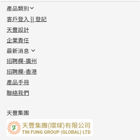
產品類別
新產品
客戶登入 || 登記
足金系列
天豐設計
機織鏈系列
足金配件
企業責任
首飾配件
珠仔鏈
鑲口類
镶口链
耳環類配件
最新消息
首飾系列
管狀網鏈
鏈類配件
四爪頭系列
卷迫系列
最新消息
招聘欄-廣州
貴金屬原料
十字車花鏈系列
其他類配件
六爪頭系列
手镯系列
螺絲迫系列
動感車花吊墜
公益活動
(6)
招聘欄-香港
記憶金屬系列
十字閃O鏈系列
珠類配件
車花片
戒指系列
千足金
梅花迫系列
調節珠系列
珠盤系列
各項證書
(2)
十字錘打鏈系列
動感車花片
空心耳環
記憶戒指
平臺迫系列
生圈扣系列
袖口鈕系列
無孔光身珠
產品手冊
相片集
(9)
側身車花鏈系列
鑲口戒指
空心车花管首饰链
拉簧珠珠手鏈
綫拍系列
龍蝦扣系列
焊片及鐳射綫
空心光身珠
展覽會資訊
(19)
聯絡我們
側身鏈系列
鑲口手鏈系列
空心手鐲系列
記憶鈦手鐲
美拍系列
鴨俐制系列
空心車花管
無孔批花珠
最新產品資訊
(14)
肖邦鏈系列
牛仔鏈
耳針系列
字印牌系列
其他
空心批花珠
產品發明及專利
(9)
雙十字鏈系列
耳環扣系列
字母吊墜
天豐集團
水波鏈系列
耳綫/耳鈎系列
相盒吊墜
蛇骨鏈系列
耳環爪頭
項鏈吊墜
鏈尾系列
耳環
生肖吊墜