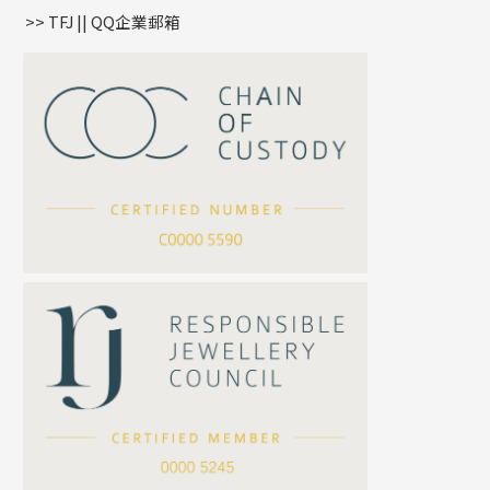
盒子鏈系列
管扣系列
>> TFJ || QQ企業郵箱
嘴唇鏈系列
星座吊墜
竹節鏈系列
水泡扣
S車花鏈系列
珠扣
珍珠鏈系列
坦克鏈系列
滿天星鏈系列
*
你的名字
刀片鏈系列
方假繩鏈系列
公司名稱
心心鏈系列
*
e-mail
*
聯絡電話