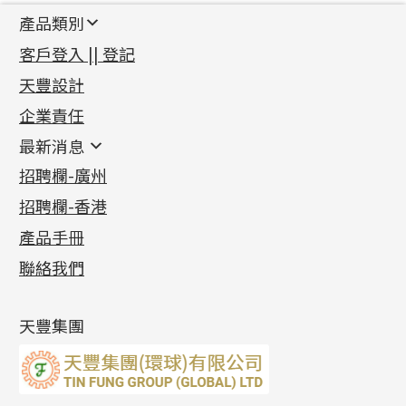
產品類別
新產品
客戶登入 || 登記
足金系列
天豐設計
機織鏈系列
足金配件
企業責任
首飾配件
珠仔鏈
鑲口類
镶口链
耳環類配件
最新消息
首飾系列
管狀網鏈
鏈類配件
四爪頭系列
卷迫系列
最新消息
招聘欄-廣州
貴金屬原料
十字車花鏈系列
其他類配件
六爪頭系列
手镯系列
螺絲迫系列
動感車花吊墜
公益活動
(6)
招聘欄-香港
記憶金屬系列
十字閃O鏈系列
珠類配件
車花片
戒指系列
千足金
梅花迫系列
調節珠系列
珠盤系列
各項證書
(2)
十字錘打鏈系列
動感車花片
空心耳環
記憶戒指
平臺迫系列
生圈扣系列
袖口鈕系列
無孔光身珠
產品手冊
相片集
(9)
側身車花鏈系列
鑲口戒指
空心车花管首饰链
拉簧珠珠手鏈
綫拍系列
龍蝦扣系列
焊片及鐳射綫
空心光身珠
展覽會資訊
(19)
聯絡我們
側身鏈系列
鑲口手鏈系列
空心手鐲系列
記憶鈦手鐲
美拍系列
鴨俐制系列
空心車花管
無孔批花珠
最新產品資訊
(14)
肖邦鏈系列
牛仔鏈
耳針系列
字印牌系列
其他
空心批花珠
產品發明及專利
(9)
雙十字鏈系列
耳環扣系列
字母吊墜
天豐集團
水波鏈系列
耳綫/耳鈎系列
相盒吊墜
蛇骨鏈系列
耳環爪頭
項鏈吊墜
鏈尾系列
耳環
生肖吊墜