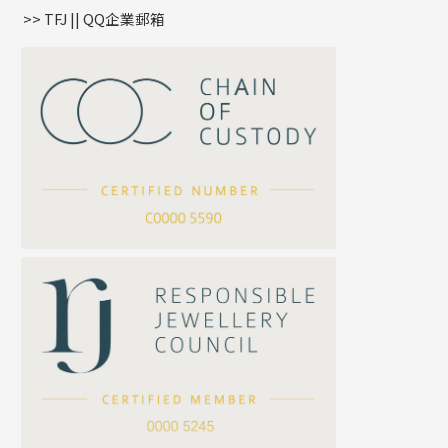
盒子鏈系列
管扣系列
>> TFJ || QQ企業郵箱
嘴唇鏈系列
星座吊墜
竹節鏈系列
水泡扣
S車花鏈系列
珠扣
珍珠鏈系列
坦克鏈系列
滿天星鏈系列
*
你的名字
刀片鏈系列
方假繩鏈系列
公司名稱
心心鏈系列
*
e-mail
*
聯絡電話