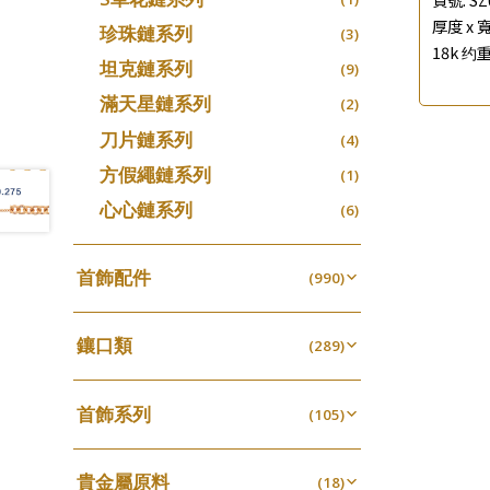
厚度 x 寬
珍珠鏈系列
(3)
18k 约重
坦克鏈系列
(9)
滿天星鏈系列
(2)
刀片鏈系列
(4)
方假繩鏈系列
(1)
心心鏈系列
(6)
首飾配件
(990)
耳環類配件
(341)
鑲口類
卷迫系列
(289)
(13)
鏈類配件
(462)
四爪頭系列
螺絲迫系列
(20)
(15)
動感車花吊墜
(65)
其他類配件
首飾系列
(161)
六爪頭系列
(105)
梅花迫系列
(41)
(19)
調節珠系列
(23)
珠盤系列
手镯系列
(16)
車花片
(8)
平臺迫系列
(35)
(74)
珠類配件
(39)
生圈扣系列
(13)
貴金屬原料
袖口鈕系列
戒指系列
(18)
(7)
動感車花片
(8)
綫拍系列
(20)
(42)