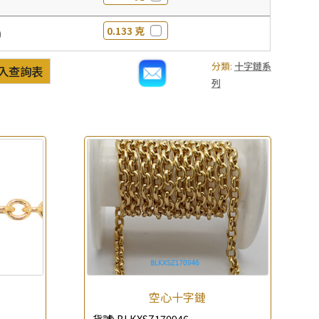
0.133 克
0
分類:
十字鏈系
入查詢表
列
空心十字鏈
貨號:
BLKXSZ170946