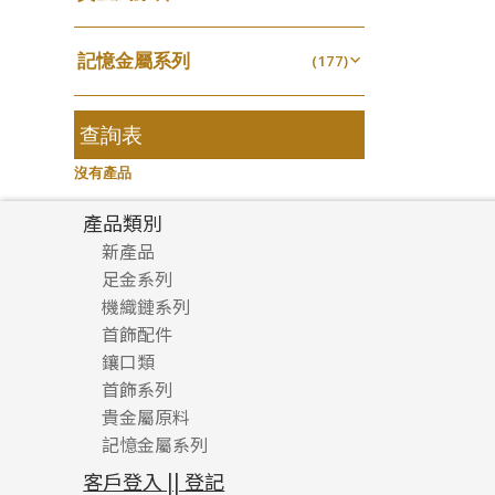
無孔光身珠
(7)
龍蝦扣系列
(93)
千足金
焊片及鐳射綫
空心耳環
(18)
(2)
鑲口戒指
(27)
美拍系列
(16)
(16)
空心光身珠
(5)
鴨俐制系列
(18)
記憶金屬系列
空心車花管
(177)
空心车花管首饰链
(19)
鑲口手鏈系列
(15)
耳針系列
(146)
(6)
無孔批花珠
(5)
字印牌系列
(21)
記憶戒指
其他
(30)
空心手鐲系列
(104)
(8)
耳環扣系列
(29)
空心批花珠
(22)
字母吊墜
(20)
拉簧珠珠手鏈
查詢表
(53)
牛仔鏈
(37)
耳綫/耳鈎系列
(25)
相盒吊墜
(11)
記憶鈦手鐲
(94)
沒有產品
耳環爪頭
(29)
項鏈吊墜
(102)
耳環
(71)
產品類別
生肖吊墜
(27)
新產品
管扣系列
(4)
足金系列
星座吊墜
(12)
機織鏈系列
足金配件
水泡扣
首飾配件
珠仔鏈
(17)
鑲口類
镶口链
耳環類配件
珠扣
(45)
首飾系列
管狀網鏈
鏈類配件
四爪頭系列
卷迫系列
貴金屬原料
十字車花鏈系列
其他類配件
六爪頭系列
手镯系列
螺絲迫系列
動感車花吊墜
記憶金屬系列
十字閃O鏈系列
珠類配件
車花片
戒指系列
千足金
梅花迫系列
調節珠系列
珠盤系列
十字錘打鏈系列
動感車花片
空心耳環
記憶戒指
平臺迫系列
生圈扣系列
袖口鈕系列
無孔光身珠
客戶登入 || 登記