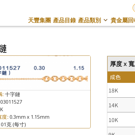
天豐集團
產品目錄
產品類別
貴金屬回
鏈
厚度 x 寬度
成色
18K
稱:
十字鏈
03011527
14K
8K
寬度:
0.3mm x 1.15mm
10K
.101克
(每寸)
9K