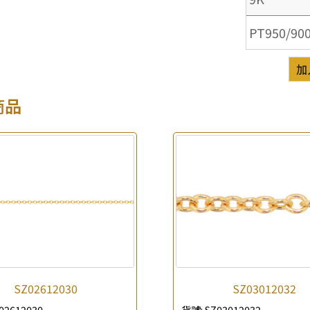
PT950/90
加
商品
×
產品查詢
*
你的名字
公司名稱
SZ02612030
SZ03012032
*
e-mail
02612030
貨號:
SZ03012032