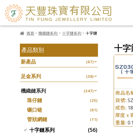
首頁
機織鏈系列
十字鏈系列
十字鏈
十字
產品類別
新產品
(67)
足金系列
(38)
機織鏈系列
(347)
商品名
貨號:
珠仔鏈
SZ
(25)
成色:
1
镶口链
(61)
厚度 x 
管狀網鏈
(11)
重量:
0
(56)
十字鏈系列