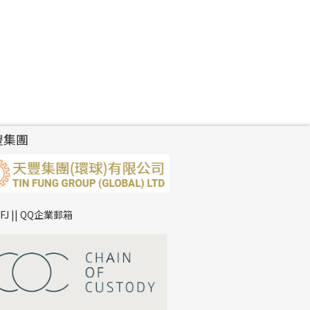
豐集團
TFJ || QQ企業郵箱
*
你的名字
公司名稱