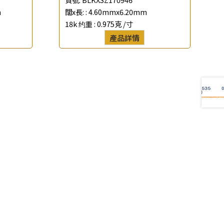
m
闊x長: :
4.60mmx6.20mm
18k 约重 :
0.975克 /寸
產品詳情