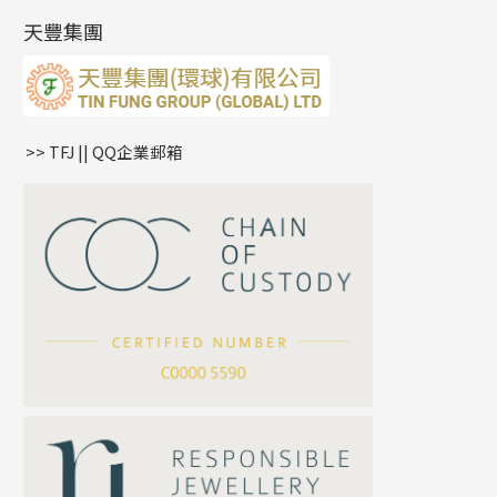
產品發明及專利
(9)
雙十字鏈系列
耳環扣系列
字母吊墜
天豐集團
水波鏈系列
耳綫/耳鈎系列
相盒吊墜
蛇骨鏈系列
耳環爪頭
項鏈吊墜
鏈尾系列
耳環
生肖吊墜
盒子鏈系列
管扣系列
>> TFJ || QQ企業郵箱
嘴唇鏈系列
星座吊墜
竹節鏈系列
水泡扣
S車花鏈系列
珠扣
珍珠鏈系列
坦克鏈系列
滿天星鏈系列
*
你的名字
刀片鏈系列
方假繩鏈系列
公司名稱
心心鏈系列
*
e-mail
*
聯絡電話