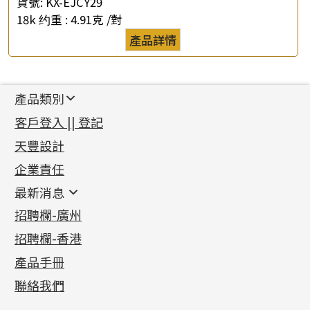
貨號:
KX-EJCY29
18k 约重 :
4.91克 /對
產品詳情
產品類別
新產品
客戶登入 || 登記
足金系列
天豐設計
機織鏈系列
足金配件
企業責任
首飾配件
珠仔鏈
鑲口類
镶口链
耳環類配件
最新消息
首飾系列
管狀網鏈
鏈類配件
四爪頭系列
卷迫系列
最新消息
招聘欄-廣州
貴金屬原料
十字車花鏈系列
其他類配件
六爪頭系列
手镯系列
螺絲迫系列
動感車花吊墜
公益活動
(6)
招聘欄-香港
記憶金屬系列
十字閃O鏈系列
珠類配件
車花片
戒指系列
千足金
梅花迫系列
調節珠系列
珠盤系列
各項證書
(2)
十字錘打鏈系列
動感車花片
空心耳環
記憶戒指
平臺迫系列
生圈扣系列
袖口鈕系列
無孔光身珠
產品手冊
相片集
(9)
側身車花鏈系列
鑲口戒指
空心车花管首饰链
拉簧珠珠手鏈
綫拍系列
龍蝦扣系列
焊片及鐳射綫
空心光身珠
展覽會資訊
(19)
聯絡我們
側身鏈系列
鑲口手鏈系列
空心手鐲系列
記憶鈦手鐲
美拍系列
鴨俐制系列
空心車花管
無孔批花珠
最新產品資訊
(14)
肖邦鏈系列
牛仔鏈
耳針系列
字印牌系列
其他
空心批花珠