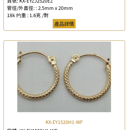
貨號:
KX-EYZJ2520EZ
管徑/外直徑: :
2.5mm x 20mm
×
產品查詢
18k 约重 :
1.6克 /對
產品詳情
*
你的名字
公司名稱
*
e-mail
*
聯絡電話
查詢以下產品
KX-EY1520H1-WF