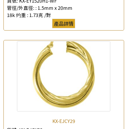
貨號:
KX-EY1520H1-WF
管徑/外直徑: :
1.5mm x 20mm
18k 约重 :
1.73克 /對
產品詳情
KX-EJCY29