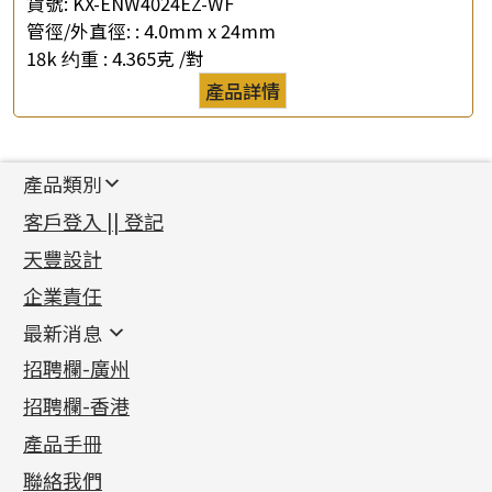
貨號:
KX-ENW4024EZ-WF
管徑/外直徑: :
4.0mm x 24mm
18k 约重 :
4.365克 /對
產品詳情
產品類別
新產品
客戶登入 || 登記
足金系列
天豐設計
機織鏈系列
足金配件
企業責任
首飾配件
珠仔鏈
鑲口類
镶口链
耳環類配件
最新消息
首飾系列
管狀網鏈
鏈類配件
四爪頭系列
卷迫系列
最新消息
招聘欄-廣州
貴金屬原料
十字車花鏈系列
其他類配件
六爪頭系列
手镯系列
螺絲迫系列
動感車花吊墜
公益活動
(6)
招聘欄-香港
記憶金屬系列
十字閃O鏈系列
珠類配件
車花片
戒指系列
千足金
梅花迫系列
調節珠系列
珠盤系列
各項證書
(2)
十字錘打鏈系列
動感車花片
空心耳環
記憶戒指
平臺迫系列
生圈扣系列
袖口鈕系列
無孔光身珠
產品手冊
相片集
(9)
側身車花鏈系列
鑲口戒指
空心车花管首饰链
拉簧珠珠手鏈
綫拍系列
龍蝦扣系列
焊片及鐳射綫
空心光身珠
展覽會資訊
(19)
聯絡我們
側身鏈系列
鑲口手鏈系列
空心手鐲系列
記憶鈦手鐲
美拍系列
鴨俐制系列
空心車花管
無孔批花珠