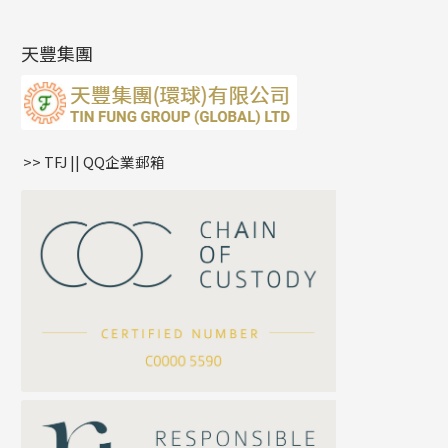
最新產品資訊
(14)
肖邦鏈系列
牛仔鏈
耳針系列
字印牌系列
其他
空心批花珠
產品發明及專利
(9)
雙十字鏈系列
耳環扣系列
字母吊墜
天豐集團
水波鏈系列
耳綫/耳鈎系列
相盒吊墜
蛇骨鏈系列
耳環爪頭
項鏈吊墜
鏈尾系列
耳環
生肖吊墜
盒子鏈系列
管扣系列
>> TFJ || QQ企業郵箱
嘴唇鏈系列
星座吊墜
竹節鏈系列
水泡扣
S車花鏈系列
珠扣
珍珠鏈系列
坦克鏈系列
滿天星鏈系列
*
你的名字
刀片鏈系列
方假繩鏈系列
公司名稱
心心鏈系列
*
e-mail