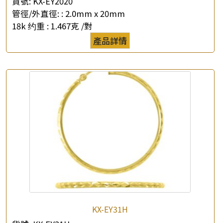
貨號:
KX-EY2020
管徑/外直徑: :
2.0mm x 20mm
18k 约重 :
1.467克 /對
×
產品查詢
產品詳情
*
你的名字
公司名稱
*
e-mail
*
聯絡電話
查詢以下產品
KX-EY31H