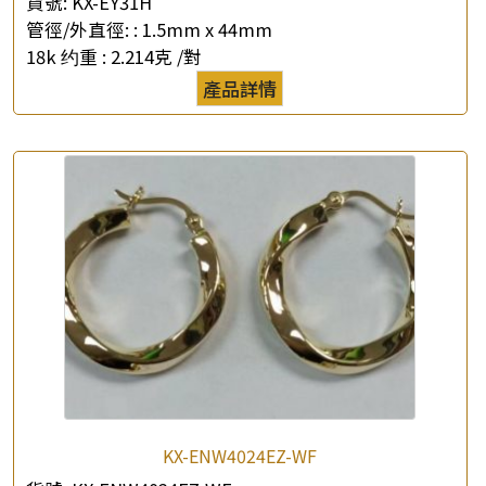
貨號:
KX-EY31H
管徑/外直徑: :
1.5mm x 44mm
18k 约重 :
2.214克 /對
產品詳情
KX-ENW4024EZ-WF