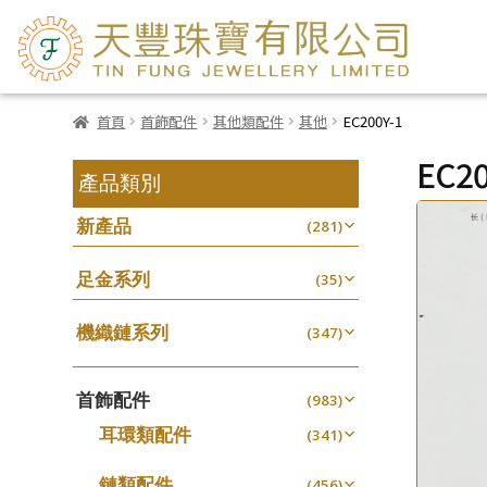
首頁
首飾配件
其他類配件
其他
EC200Y-1
EC20
產品類別
新產品
(281)
足金系列
(35)
機織鏈系列
(347)
珠仔鏈
(25)
首飾配件
镶口链
(983)
(61)
耳環類配件
管狀網鏈
(341)
(11)
卷迫系列
十字鏈系列
(13)
(56)
鏈類配件
(456)