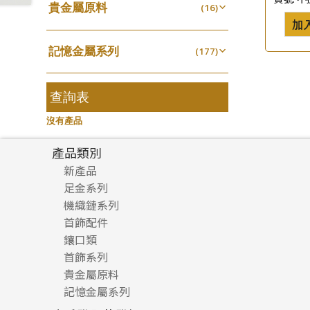
貴金屬原料
戒指系列
(16)
動感車花片
(8)
(20)
珍珠鏈系列
(3)
加
千足金
空心耳環
(16)
鑲口戒指
(27)
(16)
坦克鏈系列
(9)
記憶金屬系列
(177)
空心车花管首饰链
鑲口手鏈系列
(15)
(146)
滿天星鏈系列
(2)
記憶戒指
(30)
空心手鐲系列
(8)
刀片鏈系列
(4)
拉簧珠珠手鏈
查詢表
(53)
牛仔鏈
(37)
方假繩鏈系列
(1)
記憶鈦手鐲
(94)
沒有產品
心心鏈系列
(6)
產品類別
新產品
足金系列
機織鏈系列
足金配件
首飾配件
珠仔鏈
鑲口類
镶口链
耳環類配件
首飾系列
管狀網鏈
鏈類配件
四爪頭系列
卷迫系列
貴金屬原料
十字車花鏈系列
其他類配件
六爪頭系列
手镯系列
螺絲迫系列
動感車花吊墜
記憶金屬系列
十字閃O鏈系列
珠類配件
車花片
戒指系列
千足金
梅花迫系列
調節珠系列
珠盤系列
十字錘打鏈系列
動感車花片
空心耳環
記憶戒指
平臺迫系列
生圈扣系列
袖口鈕系列
無孔光身珠