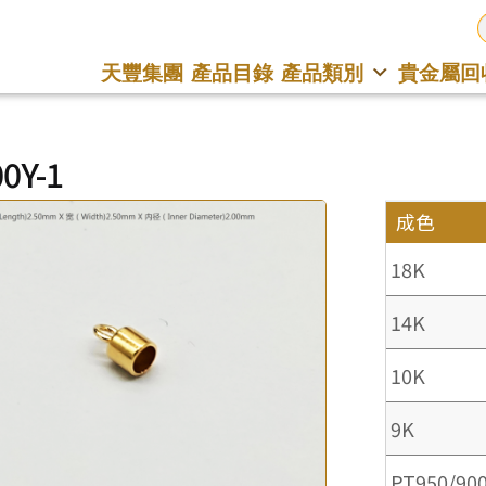
天豐集團
產品目錄
產品類別
貴金屬回
0Y-1
成色
18K
14K
10K
9K
PT950/90