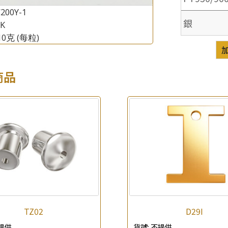
200Y-1
銀
8K
×
產品查詢
.10克
(每粒)
*
你的名字
商品
公司名稱
*
e-mail
*
聯絡電話
查詢以下產品
TZ02
D29I
提供
貨號:
不提供