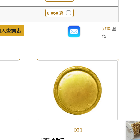
0.060 克
分類:
其
加入查詢表
他
D31
貨號:
不提供