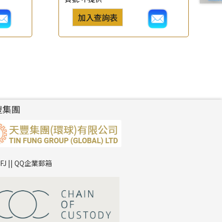
加入查詢表
豐集團
TFJ || QQ企業郵箱
*
你的名字
公司名稱