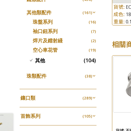
螺絲迫系列
十字車花鏈系列
(15)
(48)
貨號:
EC
動感車花吊墜
(65)
其他類配件
(161)
成色:
梅花迫系列
1
十字閃O鏈系列
(19)
(27)
調節珠系列
(23)
重量:
0
珠盤系列
(16)
平臺迫系列
十字錘打鏈系列
(74)
(17)
生圈扣系列
(7)
袖口鈕系列
(7)
綫拍系列
側身車花鏈系列
(42)
(8)
龍蝦扣系列
(93)
焊片及鐳射綫
(2)
相關
美拍系列
側身鏈系列
(16)
(9)
鴨俐制系列
(18)
空心車花管
(19)
耳針系列
肖邦鏈系列
(6)
(14)
字印牌系列
(21)
(104)
其他
耳環扣系列
雙十字鏈系列
(29)
(4)
字母吊墜
(20)
耳綫/耳鈎系列
水波鏈系列
(25)
(4)
相盒吊墜
(11)
珠類配件
(38)
耳環爪頭
蛇骨鏈系列
(29)
(6)
項鏈吊墜
(97)
無孔光身珠
(7)
耳環
鏈尾系列
(71)
(6)
生肖吊墜
(26)
空心光身珠
(5)
鑲口類
(289)
盒子鏈系列
(6)
管扣系列
(4)
無孔批花珠
(5)
四爪頭系列
(20)
嘴唇鏈系列
(3)
星座吊墜
(12)
空心批花珠
(21)
首飾系列
六爪頭系列
(105)
(41)
竹節鏈系列
(5)
水泡扣
(17)
手镯系列
車花片
(8)
(35)
S車花鏈系列
(1)
貨號:
不
珠扣
(45)