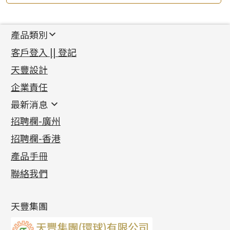
產品類別
新產品
客戶登入 || 登記
足金系列
天豐設計
機織鏈系列
足金配件
企業責任
首飾配件
珠仔鏈
鑲口類
镶口链
耳環類配件
最新消息
首飾系列
管狀網鏈
鏈類配件
四爪頭系列
卷迫系列
最新消息
招聘欄-廣州
貴金屬原料
十字車花鏈系列
其他類配件
六爪頭系列
手镯系列
螺絲迫系列
動感車花吊墜
公益活動
(6)
招聘欄-香港
記憶金屬系列
十字閃O鏈系列
珠類配件
車花片
戒指系列
千足金
梅花迫系列
調節珠系列
珠盤系列
各項證書
(2)
十字錘打鏈系列
動感車花片
空心耳環
記憶戒指
平臺迫系列
生圈扣系列
袖口鈕系列
無孔光身珠
產品手冊
相片集
(9)
側身車花鏈系列
鑲口戒指
空心车花管首饰链
拉簧珠珠手鏈
綫拍系列
龍蝦扣系列
焊片及鐳射綫
空心光身珠
展覽會資訊
(19)
聯絡我們
側身鏈系列
鑲口手鏈系列
空心手鐲系列
記憶鈦手鐲
美拍系列
鴨俐制系列
空心車花管
無孔批花珠
最新產品資訊
(14)
肖邦鏈系列
牛仔鏈
耳針系列
字印牌系列
其他
空心批花珠
產品發明及專利
(9)
雙十字鏈系列
耳環扣系列
字母吊墜
天豐集團
水波鏈系列
耳綫/耳鈎系列
相盒吊墜
蛇骨鏈系列
耳環爪頭
項鏈吊墜