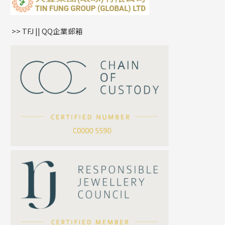
鏈尾系列
耳環
生肖吊墜
盒子鏈系列
管扣系列
>> TFJ || QQ企業郵箱
嘴唇鏈系列
星座吊墜
竹節鏈系列
水泡扣
S車花鏈系列
珠扣
珍珠鏈系列
坦克鏈系列
滿天星鏈系列
*
你的名字
刀片鏈系列
方假繩鏈系列
公司名稱
心心鏈系列
*
e-mail
*
聯絡電話