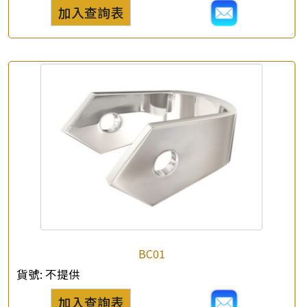
×
產品查詢
加入查詢表
*
你的名字
公司名稱
*
e-mail
*
聯絡電話
查詢以下產品
BC01
貨號:
不提供
加入查詢表