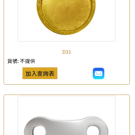
D31
貨號:
不提供
加入查詢表
×
產品查詢
*
你的名字
公司名稱