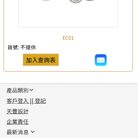
EC01
貨號:
不提供
加入查詢表
產品類別
新產品
客戶登入 || 登記
足金系列
天豐設計
機織鏈系列
足金配件
企業責任
首飾配件
珠仔鏈
鑲口類
镶口链
耳環類配件
最新消息
首飾系列
管狀網鏈
鏈類配件
四爪頭系列
卷迫系列