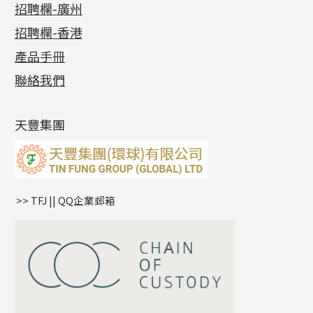
最新消息
招聘欄-廣州
貴金屬原料
十字車花鏈系列
其他類配件
六爪頭系列
手镯系列
螺絲迫系列
動感車花吊墜
公益活動
(6)
招聘欄-香港
記憶金屬系列
十字閃O鏈系列
珠類配件
車花片
戒指系列
千足金
梅花迫系列
調節珠系列
珠盤系列
各項證書
(2)
十字錘打鏈系列
動感車花片
空心耳環
記憶戒指
平臺迫系列
生圈扣系列
袖口鈕系列
無孔光身珠
產品手冊
相片集
(9)
側身車花鏈系列
鑲口戒指
空心车花管首饰链
拉簧珠珠手鏈
綫拍系列
龍蝦扣系列
焊片及鐳射綫
空心光身珠
展覽會資訊
(19)
聯絡我們
側身鏈系列
鑲口手鏈系列
空心手鐲系列
記憶鈦手鐲
美拍系列
鴨俐制系列
空心車花管
無孔批花珠
最新產品資訊
(14)
肖邦鏈系列
牛仔鏈
耳針系列
字印牌系列
其他
空心批花珠
產品發明及專利
(9)
雙十字鏈系列
耳環扣系列
字母吊墜
天豐集團
水波鏈系列
耳綫/耳鈎系列
相盒吊墜
蛇骨鏈系列
耳環爪頭
項鏈吊墜
鏈尾系列
耳環
生肖吊墜
盒子鏈系列
管扣系列
>> TFJ || QQ企業郵箱
嘴唇鏈系列
星座吊墜
竹節鏈系列
水泡扣
S車花鏈系列
珠扣
珍珠鏈系列
坦克鏈系列
滿天星鏈系列
*
你的名字
刀片鏈系列